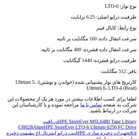
نوع نوار: LTO-6
ظرفیت درایو اصلی: 6.25 ترابایت
نوع رابط: کانال فیبر
سرعت انتقال داده: 160 مگابایت بر ثانیه
سرعت انتقال داده فشرده: 400 مگابایت بر ثانیه
ظرفیت درایو فشرده: 1440 گیگابایت
بافر: 512 مگابایت
کارتریج های نوار پشتیبانی شده (خواندن و نوشتن): Ultrium 5،
Ultrium 6، LTO-4 (Read)
لطفا برای کسب اطلاعات بیشتر در مورد هر یک از محصولات این
شرکت به صفحه
تماس با ما
مراجعه نموده و با کارشناسان این
شرکت در ارتباط باشید.
HPE StoreEver MSL6480 Tape Library
دریافت
C0H28A
hpe
HPE StoreEver LTO-6 Ultrium 6250 FC Drive
Kit
تجهیزات ذخیره سازی HPE
تیپ درایو اینترنال اچ پی
قیمت ذخیره
ساز مبتنی بر نوار اچ پی