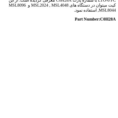
LTO-6 FC با شماره پارت C0H28A معرفی گردیده است. از این
کیت میتوان در دستگاه های MSL2024 , MSL4048 و MSL8096
,MSL8044 استفاده نمود.
Part Number:C0H28A