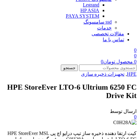
Legrand
HP ASIA
PAYA SYSTEM
ssd سامسونگ
خدمات
مقالات تخصصی
تماس با ما
0
0
0
محصول
تومان
0
جستجو
HPE
,
تجهیزات ذخیره سازی
HPE StoreEver LTO-6 Ultrium 6250 FC
Drive Kit
ارسال توسط
0
کیت ارتقا دهنده ذخیره ساز تیپ درایو اچ پی HPE StoreEver MSL