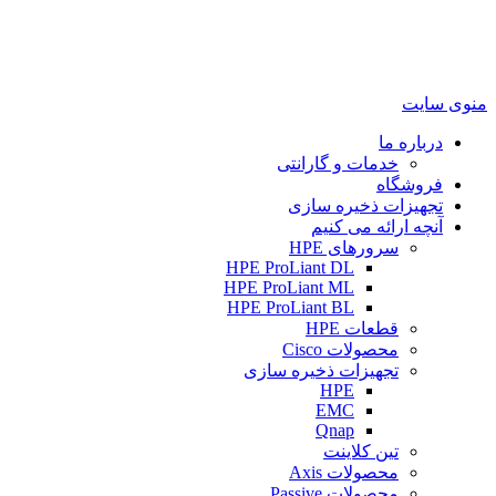
منوی سایت
درباره ما
خدمات و گارانتی
فروشگاه
تجهیزات ذخیره سازی
آنچه ارائه می کنیم
سرورهای HPE
HPE ProLiant DL
HPE ProLiant ML
HPE ProLiant BL
قطعات HPE
محصولات Cisco
تجهیزات ذخیره سازی
HPE
EMC
Qnap
تین کلاینت
محصولات Axis
محصولات Passive