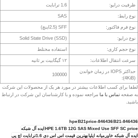
ظرفیت درایو:
1.6 ترابایت
نوع رابط:
SAS
نوع فرم فاکتور:
SFF (2.5اینچ)
نوع درایو:
Solid State Drive (SSD)
نوع حجم کاری:
استفاده مختلط
سرعت انتقال اطلاعات:
۱۲ گیگابیت بر ثانیه
حداکثر IOPS در زمان خواندن
100000
(4KiB):
لطفا برای کسب اطلاعات بیشتر در مورد هر یک از محصولات این شرکت
به صفحه
تماس با ما
مراجعه نموده و با کارشناسان این شرکت در ارتباط
باشید.
hpe
846436-B21price
846436-B21
HPE 1.6TB 12G SAS Mixed Use SFF SC price
ایده آل شبکه
ایده آل شبکه خاورمیانه ایلیا
بهترین قیمت اس اس دی 1.6ترابایت اچ پی