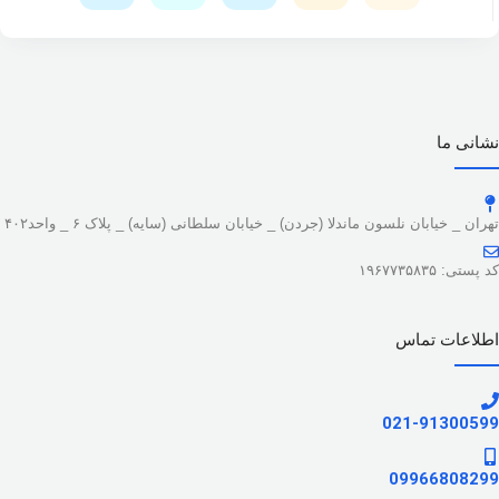
نشانی ما
تهران _ خیابان نلسون ماندلا (جردن) _ خیابان سلطانی (سایه) _ پلاک ۶ _ واحد۴۰۲
کد پستی: ۱۹۶۷۷۳۵۸۳۵
اطلاعات تماس
021-91300599
09966808299