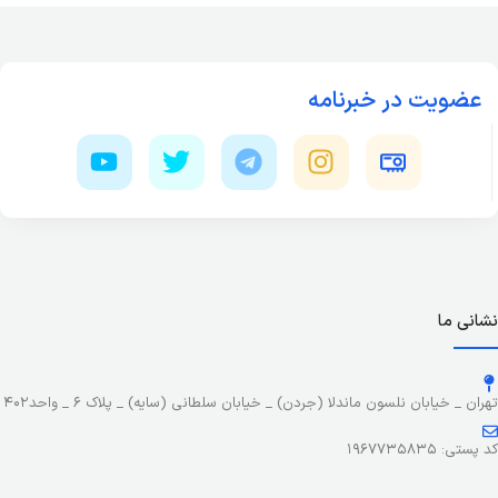
عضویت در خبرنامه
نشانی ما
تهران _ خیابان نلسون ماندلا (جردن) _ خیابان سلطانی (سایه) _ پلاک ۶ _ واحد۴۰۲
کد پستی: ۱۹۶۷۷۳۵۸۳۵