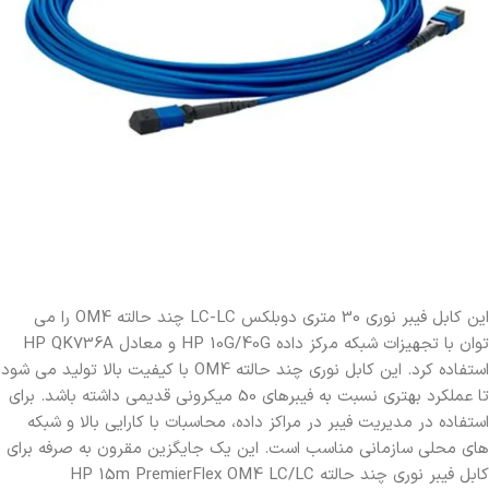
این کابل فیبر نوری 30 متری دوبلکس LC-LC چند حالته OM4 را می
توان با تجهیزات شبکه مرکز داده HP 10G/40G و معادل HP QK736A
استفاده کرد. این کابل نوری چند حالته OM4 با کیفیت بالا تولید می شود
تا عملکرد بهتری نسبت به فیبرهای 50 میکرونی قدیمی داشته باشد. برای
استفاده در مدیریت فیبر در مراکز داده، محاسبات با کارایی بالا و شبکه
های محلی سازمانی مناسب است. این یک جایگزین مقرون به صرفه برای
کابل فیبر نوری چند حالته HP 15m PremierFlex OM4 LC/LC