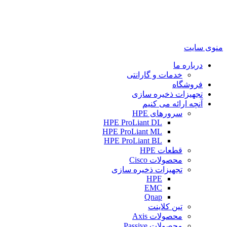
منوی سایت
درباره ما
خدمات و گارانتی
فروشگاه
تجهیزات ذخیره سازی
آنچه ارائه می کنیم
سرورهای HPE
HPE ProLiant DL
HPE ProLiant ML
HPE ProLiant BL
قطعات HPE
محصولات Cisco
تجهیزات ذخیره سازی
HPE
EMC
Qnap
تین کلاینت
محصولات Axis
محصولات Passive