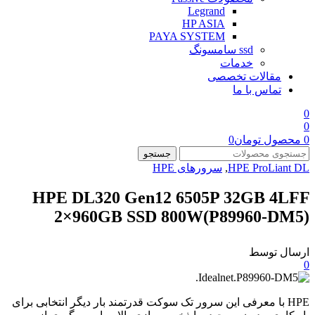
Legrand
HP ASIA
PAYA SYSTEM
ssd سامسونگ
خدمات
مقالات تخصصی
تماس با ما
0
0
0
محصول
تومان
0
جستجو
HPE ProLiant DL
,
سرورهای HPE
HPE DL320 Gen12 6505P 32GB 4LFF
2×960GB SSD 800W(P89960‑DM5)
ارسال توسط
0
HPE با معرفی این سرور تک سوکت قدرتمند بار دیگر انتخابی برای