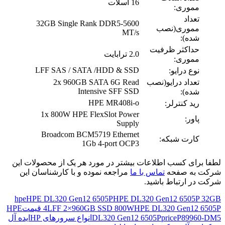
16 اسلات
مموری:
تعداد
32GB Single Rank DDR5-5600
مموری(نصب
MT/s
شده):
حداکثر ظرفیت
2.0 ترابایت
مموری:
LFF SAS / SATA /HDD & SSD
نوع درایو:
تعداد درایو(نصب
2x 960GB SATA 6G Read
Intensive SFF SSD
شده):
HPE MR408i‑o
رید کنترلر:
1x 800W HPE FlexSlot Power
پاور:
Supply
Broadcom BCM5719 Ethernet
کارت شبکه:
1Gb 4-port OCP3
لطفا برای کسب اطلاعات بیشتر در مورد هر یک از محصولات این
شرکت به صفحه
تماس با ما
مراجعه نموده و با کارشناسان این
شرکت در ارتباط باشید.
hpe
HPE DL320 Gen12 6505P
HPE DL320 Gen12 6505P 32GB
HPE DL320 Gen12 6505P قیمت
4LFF 2×960GB SSD 800W
HPE
P89960‑DM5
DL320 Gen12 6505Pprice
انواع سرورهای HP
ایده آل