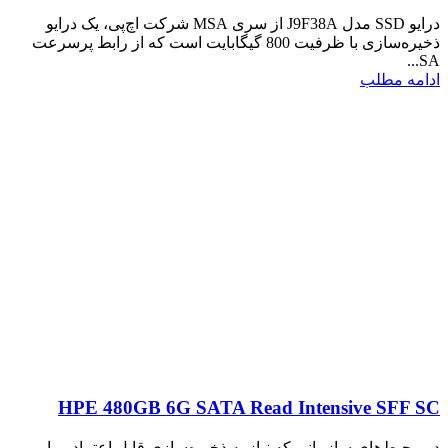
درایو SSD مدل J9F38A از سری MSA شرکت اچ‌پی، یک درایو
ذخیره‌سازی با ظرفیت 800 گیگابایت است که از رابط پرسرعت
SA...
ادامه مطلب
HPE 480GB 6G SATA Read Intensive SFF SC
در محیط‌های سازمانی که نیاز به ذخیره‌سازی قابل اعتماد و با