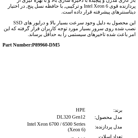
بار کاری مدرن و پیچیده با ذخیره سازی بالا و با بهره گیری از
پردازنده قوی Intel Xeon 6 و ترکیبی, با حافظه نسل پنج, در اختیار
دیتاسنترهای پیشرفته قرار داده است.
این محصول به دلیل وجود سرعت بسیار بالا و درایور های SSD
نصب شده روی سرور بسیار مورد توجه کاربران قرار گرفته که این
امر باعث شده تاخیرهای سیستمی را به حداقل برساند.
Part Number:P89960‑DM5
HPE
برند:
DL320 Gen12
مدل محصول:
Intel Xeon 6700 / 6500 Series
مدل پردازنده:
(Xeon 6)
تعداد اسلات