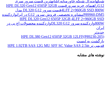
شبکه
ایده آل شبکه خاورمیانه ایلیا
بهترین قیمت سرور سری
G12
راهنمای خرید سرور
قیمت HPE DL320 Gen12 6505P 32GB
4LFF 2×960GB SSD 800W
قیمت سرور DL320 G12 مدل
P89960‑DM5
مشاوره تخصصی فروش سرور G12 در ایران
واردکننده
HPE DL320 Gen12 6505P 32GB 4LFF 2×960GB SSD
800W
واردکننده سرور DL320 G12
واردکننده محصولات اچ پی در
ایران
جدیدتر
HPE DL380 Gen12 6505P 32GB 12LFF(P89230‑205)
بازگشت به لیست
قدیمی تر
HPE 1.92TB SAS 12G MU SFF SC Value SAS 2.5in
نوشته های مشابه