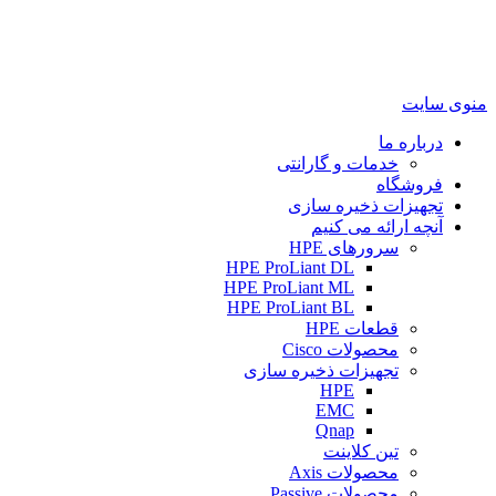
منوی سایت
درباره ما
خدمات و گارانتی
فروشگاه
تجهیزات ذخیره سازی
آنچه ارائه می کنیم
سرورهای HPE
HPE ProLiant DL
HPE ProLiant ML
HPE ProLiant BL
قطعات HPE
محصولات Cisco
تجهیزات ذخیره سازی
HPE
EMC
Qnap
تین کلاینت
محصولات Axis
محصولات Passive