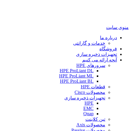
منوی سایت
درباره ما
خدمات و گارانتی
فروشگاه
تجهیزات ذخیره سازی
آنچه ارائه می کنیم
سرورهای HPE
HPE ProLiant DL
HPE ProLiant ML
HPE ProLiant BL
قطعات HPE
محصولات Cisco
تجهیزات ذخیره سازی
HPE
EMC
Qnap
تین کلاینت
محصولات Axis
محصولات Passive