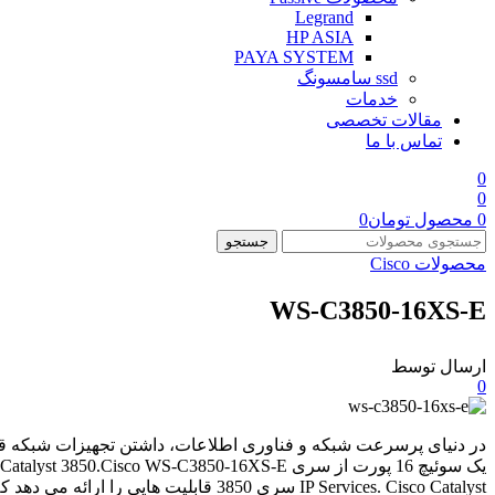
Legrand
HP ASIA
PAYA SYSTEM
ssd سامسونگ
خدمات
مقالات تخصصی
تماس با ما
0
0
0
محصول
تومان
0
جستجو
محصولات Cisco
WS-C3850-16XS-E
ارسال توسط
0