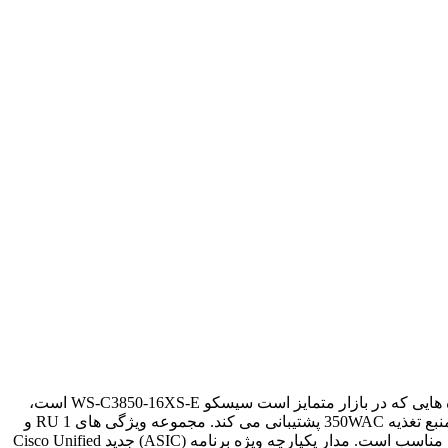
در دنیای پرسرعت شبکه و فناوری اطلاعات، داشتن تجهیزات شبکه قابل اعتماد و کارآمد از اهمیت بالایی برخوردار است. یکی از این دستگاه هایی که در بازار متمایز است سیسکو WS-C3850-16XS-E است،
یک سوئیچ 16 پورت از سری Catalyst 3850.Cisco WS-C3850-16XS-E از مدل انباشته شدنی 12 پورت SFP+، با ماژول C3850-NM-4-10G و منبع تغذیه 350WAC پشتیبانی می کند. مجموعه ویژگی های 1 RU و
IP Services. Cisco Catalyst سری 3850 قابلیت هایی را ارائه می دهد که به طور ایده آل برای پشتیبانی از همگرایی دسترسی سیمی و بی سیم مناسب است. مدار یکپارچه ویژه برنامه (ASIC) جدید Cisco Unified