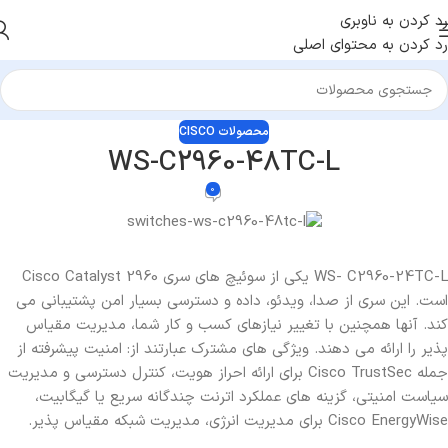
رد کردن به ناوبری
رد کردن به محتوای اصلی
محصولات CISCO
WS-C2960-48TC-L
0
WS- C2960-24TC-L یکی از سوئیچ های سری Cisco Catalyst 2960
است. این سری از صدا، ویدئو، داده و دسترسی بسیار امن پشتیبانی می
کند. آنها همچنین با تغییر نیازهای کسب و کار شما، مدیریت مقیاس
پذیر را ارائه می دهند. ویژگی های مشترک عبارتند از: امنیت پیشرفته از
جمله Cisco TrustSec برای ارائه احراز هویت، کنترل دسترسی و مدیریت
سیاست امنیتی، گزینه های عملکرد اترنت چندگانه سریع یا گیگابیت،
Cisco EnergyWise برای مدیریت انرژی، مدیریت شبکه مقیاس پذیر.