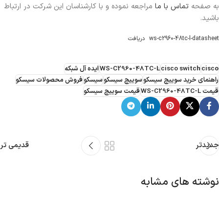
به صفحه
تماس با ما
مراجعه نموده و با کارشناسان این شرکت در ارتباط
باشید.
ws-c2960-48tc-l-datasheet
دریافت
cisco
cisco switch
WS-C2960-48TC-L
ایده آل شبکه
راهنمای خرید سوییچ سیسکو
سوییچ سیسکو
سیسکو
فروش محصولات سیسکو
قیمت WS-C2960-48TC-L
قیمت سوییچ سیسکو
جدیدتر
قدیمی تر
نوشته های مشابه