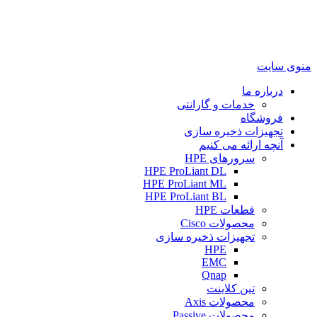
منوی سایت
درباره ما
خدمات و گارانتی
فروشگاه
تجهیزات ذخیره سازی
آنچه ارائه می کنیم
سرورهای HPE
HPE ProLiant DL
HPE ProLiant ML
HPE ProLiant BL
قطعات HPE
محصولات Cisco
تجهیزات ذخیره سازی
HPE
EMC
Qnap
تین کلاینت
محصولات Axis
محصولات Passive