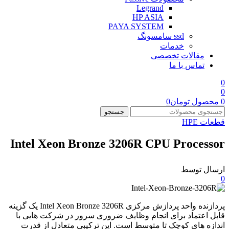
Legrand
HP ASIA
PAYA SYSTEM
ssd سامسونگ
خدمات
مقالات تخصصی
تماس با ما
0
0
0
محصول
تومان
0
جستجو
قطعات HPE
Intel Xeon Bronze 3206R CPU Processor
ارسال توسط
0
پردازنده واحد پردازش مرکزی Intel Xeon Bronze 3206R یک گزینه
قابل اعتماد برای انجام وظایف ضروری سرور در شرکت هایی با
اندازه های کوچک تا متوسط ​​است. این ترکیبی متعادل از قدرت