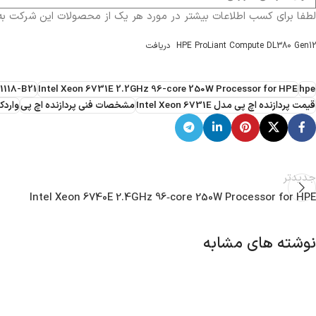
لطفا برای کسب اطلاعات بیشتر در مورد هر یک از محصولات این شرکت 
HPE ProLiant Compute DL380 Gen12
دریافت
1118-B21
Intel Xeon 6731E 2.2GHz 96-core 250W Processor for HPE
hpe
قیمت پردازنده اچ پی مدل Intel Xeon 6731E
مشخصات فنی پردازنده اچ پی
واردکن
جدیدتر
Intel Xeon 6740E 2.4GHz 96‑core 250W Processor for HPE
نوشته های مشابه