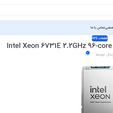
خصصی
تماس با ما
قطعات HPE
Intel Xeon 6731E 2.2GHz 96-cor
0
رسال توسط