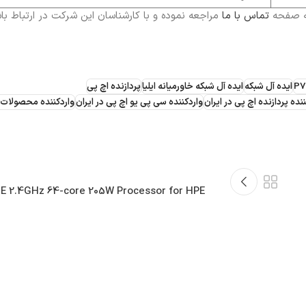
به صفحه
تماس با ما
مراجعه نموده و با کارشناسان این شرکت در ارتباط با
P7
ایده آل شبکه
ایده آل شبکه خاورمیانه ایلیا
پردازنده اچ پی
نده پردازنده اچ پی در ایران
واردکننده سی پی یو اچ پی در ایران
واردکننده محصولات ا
10E 2.4GHz 64-core 205W Processor for HPE