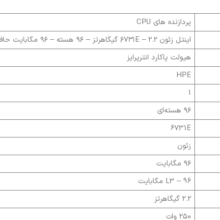
پردازنده های CPU
اینتل زئون ۶۷۳۱E – ۲.۲ گیگاهرتز – ۹۶ هسته – ۹۶ مگابایت حافظه کش
هیولت پاکارد انترپرایز
HPE
1
۹۶ هسته‌ای
6731E
زئون
۹۶ مگابایت
L3 – 96 مگابایت
۲.۲ گیگاهرتز
۲۵۰ وات