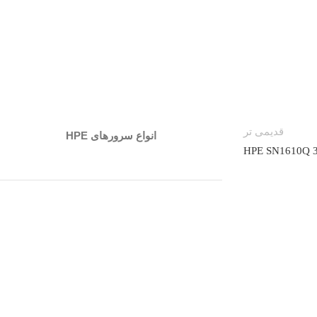
قدیمی تر
انواع سرورهای HPE
HPE SN1610Q 32