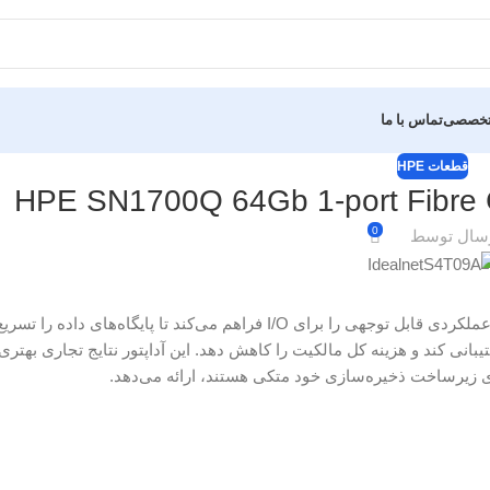
 تخصصی
تماس با ما
قطعات HPE
HPE SN1700Q 64Gb 1-port Fibre 
0
سال توسط
آداپتور HPE SN1700Q 64Gb Fibre Channel Host Bus مزایای امنیتی و عملکردی قابل توجهی را برای I/O فراهم می‌کند تا
های مجازی بیشتری باشد – از فناوری‌های نوظهور مانند NVMe پشتیبانی کند و هزینه کل مالکیت را کاهش دهد. این آداپتور نتایج تجا
رای زیرساخت ذخیره‌سازی خود متکی هستند، ارائه می‌دهد.