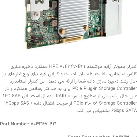
کنترلر مدولار آرایه هوشمند HPE 804367-B21 عملکرد ذخیره سازی
کلاس سازمانی، قابلیت اطمینان، امنیت و کارایی لازم برای رفع نیازهای در
حال رشد ذخیره سازی داده شما را ارائه می دهد. این کنترلر استاندارد
PCIe Plug-in Storage Controller برای به حداکثر رساندن عملکرد و در
عین حال پشتیبانی از سطوح پیشرفته RAID ایده آل است. این 12G SAS
PCIe 3.0 x8 Storage Controller از سرعت انتقال داده 12Gbps SAS /
6Gbps SATA پشتیبانی می کند.
Part Number: 804367-B21