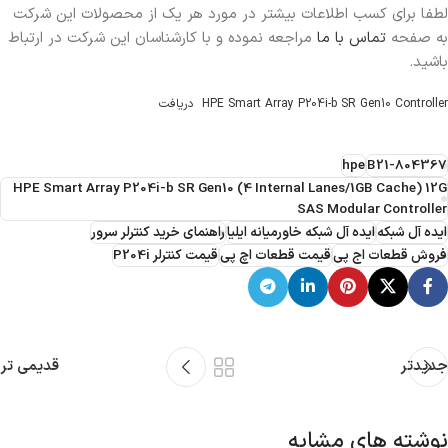
لطفا برای کسب اطلاعات بیشتر در مورد هر یک از محصولات این شرکت
به صفحه
تماس با ما
مراجعه نموده و با کارشناسان این شرکت در ارتباط
باشید.
HPE Smart Array P204i-b SR Gen10 Controller
دریافت
hpe
804367-B21
HPE Smart Array P204i-b SR Gen10 (4 Internal Lanes/1GB Cache) 12G
SAS Modular Controller
ایده آل شبکه
ایده آل شبکه خاورمیانه ایلیا
راهنمای خرید کنترلر سرور
فروش قطعات اج پی
قیمت قطعات اچ پی
قیمت کنترلر P204i
جدیدتر
قدیمی تر
نوشته های مشابه