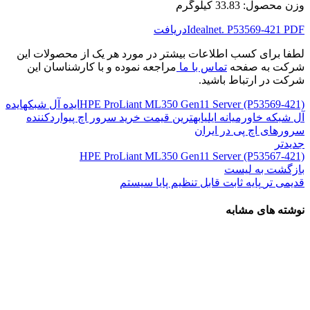
وزن محصول: 33.83 کیلوگرم
Idealnet. P53569-421 PDF
دریافت
لطفا برای کسب اطلاعات بیشتر در مورد هر یک از محصولات این
شرکت به صفحه
تماس با ما
مراجعه نموده و با کارشناسان این
شرکت در ارتباط باشید.
HPE ProLiant ML350 Gen11 Server (P53569-421)
ایده آل شبکه
ایده
آل شبکه خاورمیانه ایلیا
بهترین قیمت خرید سرور اچ پی
واردکننده
سرورهای اچ پی در ایران
جدیدتر
HPE ProLiant ML350 Gen11 Server (P53567-421)
بازگشت به لیست
قدیمی تر
پایه ثابت قابل تنظیم پایا سیستم
نوشته های مشابه