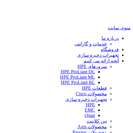
منوی سایت
درباره ما
خدمات و گارانتی
فروشگاه
تجهیزات ذخیره سازی
آنچه ارائه می کنیم
سرورهای HPE
HPE ProLiant DL
HPE ProLiant ML
HPE ProLiant BL
قطعات HPE
محصولات Cisco
تجهیزات ذخیره سازی
HPE
EMC
Qnap
تین کلاینت
محصولات Axis
محصولات Passive