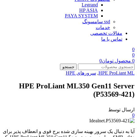
Legrand
HP ASIA
PAYA SYSTEM
ssd سامسونگ
خدمات
مقالات تخصصی
تماس با ما
0
0
0
محصول
تومان
0
جستجو
HPE ProLiant ML
,
سرورهای HPE
HPE ProLiant ML350 Gen11 Server
(P53569-421)
ارسال توسط
0
آیا به دنبال یک سرور بهینه سازی شده برج قوی و انعطاف پذیر برای