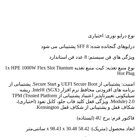
نوع درایو نوری: اختیاری
درایوهای گنجانده شده: 8 SFF پشتیبانی می شود
ویژگی های فن سیستم: 8 عدد فن استاندارد
نوع منبع تغذیه: کیت منبع تغذیه 1x HPE 1000W Flex Slot Titanium
Hot Plug
امنیت: پشتیبانی از UEFI Secure Boot و Secure Start. پشتیبانی از
برنامه های افزودنی محافظ نرم افزار Intel® (SGX). ریشه
سیلیکونی تغییرناپذیر اعتماد پشتیبانی از TPM (Trusted Platform
Module) 2.0. ویژگی قفل کلید قاب جلو، کابل نفوذ (اختیاری)،
شکاف قفل و پشتیبانی از شکاف قفل Kensington.
فاکتور فرم: برج 4U (ایستاده)
ابعاد محصول (متریک): 58.42 x 98.43 x 30.48 سانتی‌متر