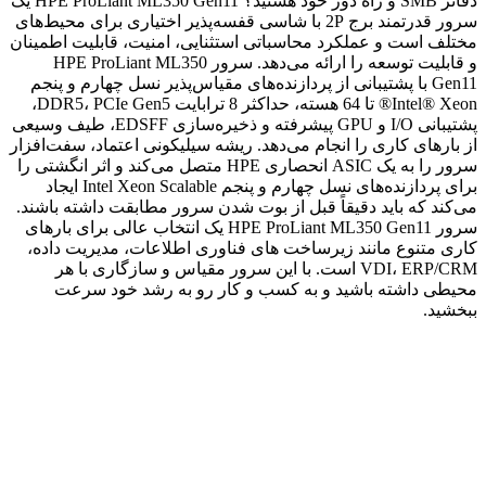
دفاتر SMB و راه دور خود هستید؟ HPE ProLiant ML350 Gen11 یک
سرور قدرتمند برج 2P با شاسی قفسه‌پذیر اختیاری برای محیط‌های
مختلف است و عملکرد محاسباتی استثنایی، امنیت، قابلیت اطمینان
و قابلیت توسعه را ارائه می‌دهد. سرور HPE ProLiant ML350
Gen11 با پشتیبانی از پردازنده‌های مقیاس‌پذیر نسل چهارم و پنجم
Intel® Xeon® تا 64 هسته، حداکثر 8 ترابایت DDR5، PCIe Gen5،
پشتیبانی I/O و GPU پیشرفته و ذخیره‌سازی EDSFF، طیف وسیعی
از بارهای کاری را انجام می‌دهد. ریشه سیلیکونی اعتماد، سفت‌افزار
سرور را به یک ASIC انحصاری HPE متصل می‌کند و اثر انگشتی را
برای پردازنده‌های نسل چهارم و پنجم Intel Xeon Scalable ایجاد
می‌کند که باید دقیقاً قبل از بوت شدن سرور مطابقت داشته باشند.
سرور HPE ProLiant ML350 Gen11 یک انتخاب عالی برای بارهای
کاری متنوع مانند زیرساخت های فناوری اطلاعات، مدیریت داده،
VDI، ERP/CRM است. با این سرور مقیاس و سازگاری با هر
محیطی داشته باشید و به کسب و کار رو به رشد خود سرعت
ببخشید.