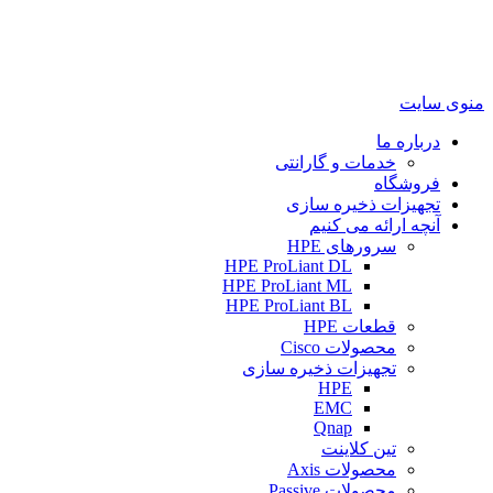
منوی سایت
درباره ما
خدمات و گارانتی
فروشگاه
تجهیزات ذخیره سازی
آنچه ارائه می کنیم
سرورهای HPE
HPE ProLiant DL
HPE ProLiant ML
HPE ProLiant BL
قطعات HPE
محصولات Cisco
تجهیزات ذخیره سازی
HPE
EMC
Qnap
تین کلاینت
محصولات Axis
محصولات Passive