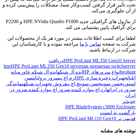
تحت تأثیر قرار گرفتن کسب‌وکار شما، مشکلات را پیش‌بینی کرده و
از آن جلوگیری می‌کند.
از ماژول های گرافیکی جدید HPE NVidia Quadro P1000 و P2200
برای گرافیک پایین پشتیبانی می کند.
لطفا برای کسب اطلاعات بیشتر در مورد هر یک از محصولات این
شرکت به صفحه
تماس با ما
مراجعه نموده و با کارشناسان این
شرکت در ارتباط باشید.
HPE ProLiant ML350 Gen10 Server
دریافت
hpe
HPE ProLiant ML350 Gen10 server
san storage
san switch
server
proliant
انواع سرورهای HP
ایده آل شبکه
ایده آل شبکه خاورمیانه
ایلیا
تجهیزات ذخیره سازی HPE
رم اچ پی
سرور پرولیانت
سن
استوریج
سن سوییچ
سن سوییچ اچ پی
فروش تجهیزات شبکه
نمایندگی
سرور در ایران
هارد اچ پی
وارد کننده سرور اچ پی
وارد کننده سرور در
ایران
جدیدتر
HPE BladeSystem c3000 Enclosure
بازگشت به لیست
قدیمی تر
HPE ProLiant ML110 Gen10
نوشته های مشابه