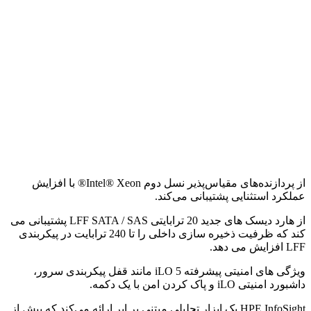
از پردازنده‌های مقیاس‌پذیر نسل دوم Intel® Xeon® با افزایش
عملکرد استثنایی پشتیبانی می‌کند.
از هارد دیسک های جدید 20 ترابایتی LFF SATA / SAS پشتیبانی می
کند که ظرفیت ذخیره سازی داخلی را تا 240 ترابایت در پیکربندی
LFF افزایش می دهد.
ویژگی های امنیتی پیشرفته iLO 5 مانند قفل پیکربندی سرور،
داشبورد امنیتی iLO و پاک کردن امن با یک دکمه.
HPE InfoSight یک ابزار تحلیلی مبتنی بر ابر ارائه می‌کند که پیش از