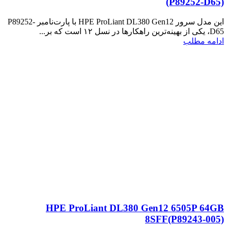
(P89252‑D65)
این مدل سرور HPE ProLiant DL380 Gen12 با پارت‌نامبر P89252-
D65، یکی از بهینه‌ترین راهکارها در نسل ۱۲ است که بر...
ادامه مطلب
HPE ProLiant DL380 Gen12 6505P 64GB
8SFF(P89243‑005)