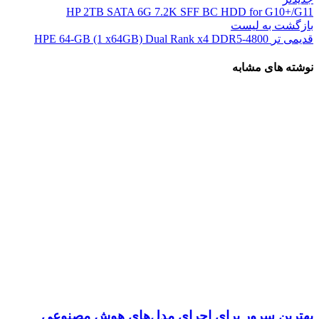
HP 2TB SATA 6G 7.2K SFF BC HDD for G10+/G11
بازگشت به لیست
قدیمی تر
HPE 64-GB (1 x64GB) Dual Rank x4 DDR5-4800
نوشته های مشابه
بهترین سرور برای اجرای مدل‌های هوش مصنوعی