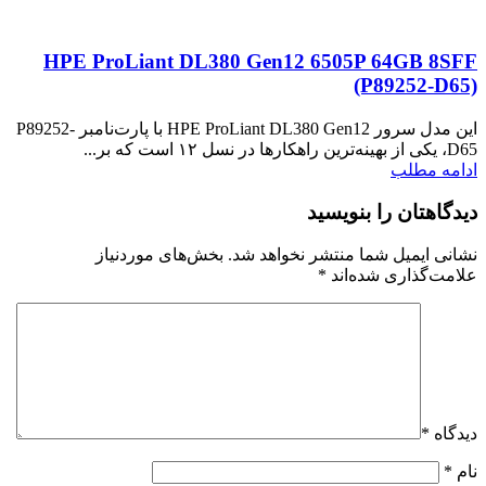
HPE ProLiant DL380 Gen12 6505P 64GB 8SFF
(P89252‑D65)
این مدل سرور HPE ProLiant DL380 Gen12 با پارت‌نامبر P89252-
D65، یکی از بهینه‌ترین راهکارها در نسل ۱۲ است که بر...
ادامه مطلب
دیدگاهتان را بنویسید
نشانی ایمیل شما منتشر نخواهد شد.
بخش‌های موردنیاز
علامت‌گذاری شده‌اند
*
دیدگاه
*
نام
*