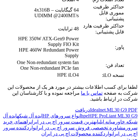
حداکثر ظرفیت
64 گیگابایت – 4x316B
مموری قابل
UDIMM @2400MT/s
پشتیبانی:
حداکثر ظرفیت هارد
48 ترابایت
قابل پشتیبانی:
HPE 350W ATX-Gen9 Power
Supply FIO Kit
پاور:
HPE 460W Redundant Power
Supply
One Non-redundant system fan
تعداد فن:
One Non-redundant PCIe fan
HPE iLO4
نسخه iLO:
لطفا برای کسب اطلاعات بیشتر در مورد هر یک از محصولات این
شرکت به صفحه
تماس با ما
مراجعه نموده و با کارشناسان این
شرکت در ارتباط باشید.
Idealnet.ML30 G9 PDF
دریافت
HPE ProLiant ML30 G9
hpe
انواع سرورهای HP
ایده آل شبکه
ایده آل
شبکه خاورمیانه ایلیا
بهترین قیمت سرور اچ پی در ایران
راهنمای خرید
سرور
مشاوره تخصصی فروش سرور اچ پی در ایران
واردکننده سرور
اچ پی در ایران
واردکننده محصولات اچ پی در ایران
جدیدتر