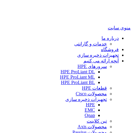
منوی سایت
درباره ما
خدمات و گارانتی
فروشگاه
تجهیزات ذخیره سازی
آنچه ارائه می کنیم
سرورهای HPE
HPE ProLiant DL
HPE ProLiant ML
HPE ProLiant BL
قطعات HPE
محصولات Cisco
تجهیزات ذخیره سازی
HPE
EMC
Qnap
تین کلاینت
محصولات Axis
محصولات Passive