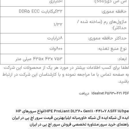
اس اس دی(SSD):
اختیاری
حافظه مموری:
32گیگابایت DDR5 ECC
ماژول‌های رم (ساخته شده /
1/32
حداکثر):
حداکثر حافظه مموری:
8ترابایت
نوع منبع تغذیه:
800وات
ابعاد:
435x 43x 753 میلی متر
لطفا برای کسب اطلاعات بیشتر در مورد هر یک از محصولات این شرکت
به صفحه تماس با ما مراجعه نموده و با کارشناسان این شرکت در ارتباط
باشید.
Idealnet.P51930-421 PDF
دریافت
hpe
HPE ProLiant DL360 Gen11 -4410Y 8SFF 1U
انواع سرورهای HP
ایده آل شبکه
ایده آل شبکه خاورمیانه ایلیا
بهترین قیمت سرور اچ پی در ایران
راهنمای خرید سرور
مشاوره تخصصی فروش سرور اچ پی در ایران