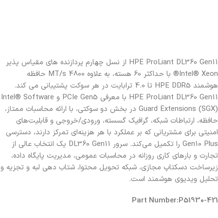
HPE ProLiant DL360 Gen11 از نسل چهارم پردازنده های مقیاس پذیر
Intel® Xeon® با حداکثر 60 هسته، به علاوه 4800 MT/s حافظه
هوشمند HPE DDR5 تا 4.0 ترابایت در هر سوکت پشتیبانی می کند.
HPE ProLiant DL360 Gen11 با معرفی PCIe Gen5 و Intel® Software
Guard Extensions (SGX) در بخش دو سوکتی، با ارائه محاسبات ممتاز،
حافظه، ارتباطات شبکه، گرافیک گسسته، ورودی/خروجی و قابلیت‌های
امنیتی برای مشتریانی که بر عملکرد با هر هزینه‌ای تمرکز دارند، دسترسی
Gen10 Plus را تکمیل می‌کند. سرور DL360 Gen11 یک انتخاب عالی از
تجارت و بارهای کاری روزانه در محاسبات عمومی، مدیریت پایگاه داده،
زیرساخت دسکتاپ مجازی، شبکه تحویل محتوا، شتاب دهی لبه و تجزیه و
تحلیل ویدیوی هوشمند است.
Part Number:P51930-421