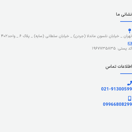
نشانی ما
تهران _ خیابان نلسون ماندلا (جردن) _ خیابان سلطانی (سایه) _ پلاک ۶ _ واحد۴۰۲
کد پستی: ۱۹۶۷۷۳۵۸۳۵
اطلاعات تماس
021-91300599
09966808299