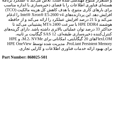
و استقرار متنوع مهندسی شده است. تلاش می‌کند تا عملکرد برنامه
هسته‌ای فناوری اطلاعات را با فضای ذخیره‌سازی با اندازه مناسب
برای بارهای کاری متنوع، با هدف کاهش کل هزینه مالکیت (TCO)
افزایش دهد. این پردازنده‌های Intel® Xeon® E5-2600 v4 را ادغام
می‌کند و تا 21 درصد افزایش عملکرد را ارائه می‌کند و از حافظه
هوشمند HPE DDR4 با سرعت 2400 MT/s پشتیبانی می‌کند تا
حداکثر 33 درصد توان عملیاتی بالاتری داشته باشد. دارای گزینه‌های
کنترل‌کننده ذخیره‌سازی طبقه‌ای، SAS 12 گیگابیت بر ثانیه،
FlexLOM‌های 20 گیگابایتی، امکاناتی برای M.2، NVMe، و HPE
ProLiant Persistent Memory. مدیریت شده توسط HPE OneView
برای بهبود ارائه خدمات فناوری اطلاعات و کارایی تجاری.
Part Number: 868025-S01