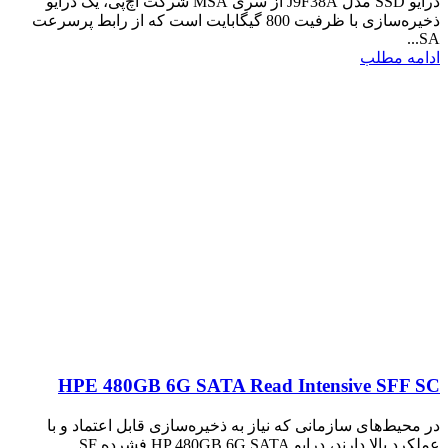
درایو SSD مدل J9F38A از سری MSA شرکت اچ‌پی، یک درایو
ذخیره‌سازی با ظرفیت 800 گیگابایت است که از رابط پرسرعت
SA...
ادامه مطلب
HPE 480GB 6G SATA Read Intensive SFF SC
در محیط‌های سازمانی که نیاز به ذخیره‌سازی قابل اعتماد و با
عملکرد بالا دارند، درایو HP 480GB 6G SATA فشرده SF...