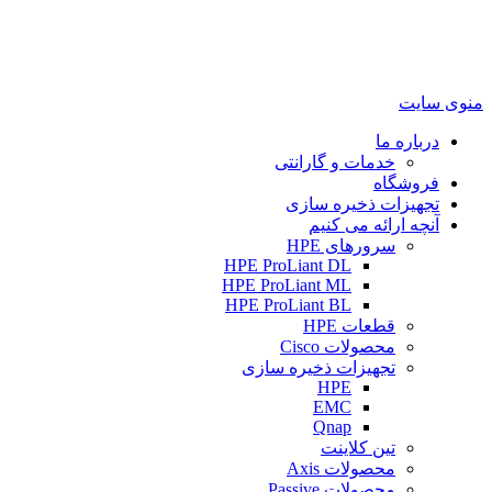
منوی سایت
درباره ما
خدمات و گارانتی
فروشگاه
تجهیزات ذخیره سازی
آنچه ارائه می کنیم
سرورهای HPE
HPE ProLiant DL
HPE ProLiant ML
HPE ProLiant BL
قطعات HPE
محصولات Cisco
تجهیزات ذخیره سازی
HPE
EMC
Qnap
تین کلاینت
محصولات Axis
محصولات Passive