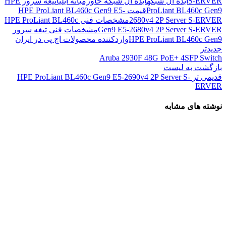
S-ERVER
ایده آل شبکه
ایده آل شبکه خاورمیانه ایلیا
تیغه سرور HPE
ProLiant BL460c Gen9
قیمت HPE ProLiant BL460c Gen9 E5-
2680v4 2P Server S-ERVER
مشخصات فنی HPE ProLiant BL460c
Gen9 E5-2680v4 2P Server S-ERVER
مشخصات فنی تیغه سرور
HPE ProLiant BL460c Gen9
واردکننده محصولات اچ پی در ایران
جدیدتر
Aruba 2930F 48G PoE+ 4SFP Switch
بازگشت به لیست
قدیمی تر
HPE ProLiant BL460c Gen9 E5-2690v4 2P Server S-
ERVER
نوشته های مشابه