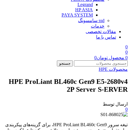
Legrand
HP ASIA
PAYA SYSTEM
ssd سامسونگ
خدمات
مقالات تخصصی
تماس با ما
0
0
0
محصول
تومان
0
جستجو
محصولات HPE
HPE ProLiant BL460c Gen9 E5-2680v4
2P Server S-ERVER
ارسال توسط
0
تیغه سرور HPE ProLiant BL460c Gen9، برای گزینه‌های پیکربندی