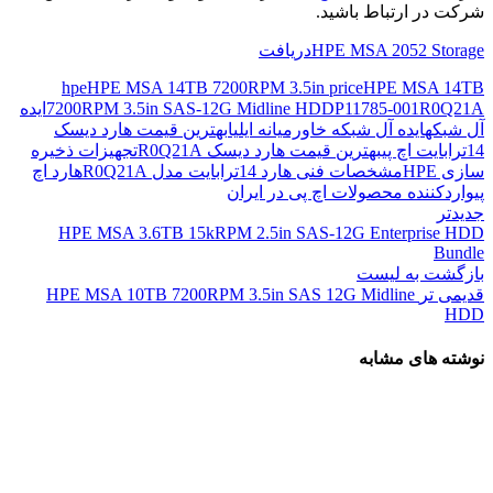
شرکت در ارتباط باشید.
HPE MSA 2052 Storage
دریافت
hpe
HPE MSA 14TB 7200RPM 3.5in price
HPE MSA 14TB
R0Q21A
P11785-001
7200RPM 3.5in SAS-12G Midline HDD
ایده
آل شبکه
ایده آل شبکه خاورمیانه ایلیا
بهترین قیمت هارد دیسک
14ترابایت اچ پی
بهترین قیمت هارد دیسک R0Q21A
تجهیزات ذخیره
سازی HPE
مشخصات فنی هارد 14ترابایت مدل R0Q21A
هارد اچ
پی
واردکننده محصولات اچ پی در ایران
جدیدتر
HPE MSA 3.6TB 15kRPM 2.5in SAS-12G Enterprise HDD
Bundle
بازگشت به لیست
قدیمی تر
HPE MSA 10TB 7200RPM 3.5in SAS 12G Midline
HDD
نوشته های مشابه