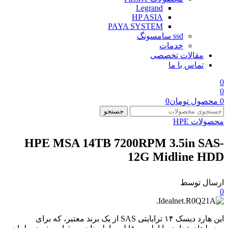
Legrand
HP ASIA
PAYA SYSTEM
ssd سامسونگ
خدمات
مقالات تخصصی
تماس با ما
0
0
0
محصول
تومان
0
جستجو
محصولات HPE
HPE MSA 14TB 7200RPM 3.5in SAS-
12G Midline HDD
ارسال توسط
0
این هارد دیسک ۱۴ ترابایتی SAS از یک برند معتبر، که برای