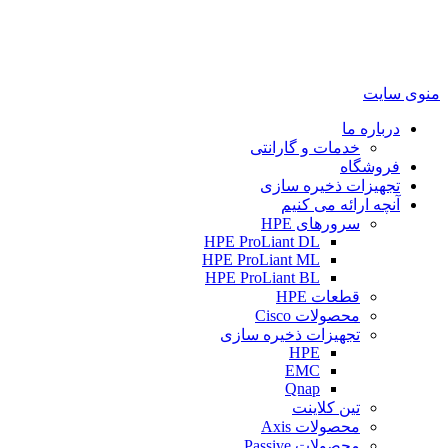
منوی سایت
درباره ما
خدمات و گارانتی
فروشگاه
تجهیزات ذخیره سازی
آنچه ارائه می کنیم
سرورهای HPE
HPE ProLiant DL
HPE ProLiant ML
HPE ProLiant BL
قطعات HPE
محصولات Cisco
تجهیزات ذخیره سازی
HPE
EMC
Qnap
تین کلاینت
محصولات Axis
محصولات Passive