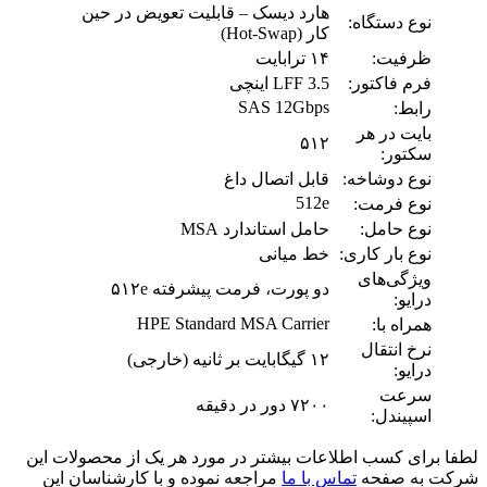
هارد دیسک – قابلیت تعویض در حین
نوع دستگاه:
کار (Hot-Swap)
ظرفیت:
۱۴ ترابایت
فرم فاکتور:
LFF 3.5 اینچی
SAS 12Gbps
رابط:
بایت در هر
۵۱۲
سکتور:
نوع دوشاخه:
قابل اتصال داغ
512e
نوع فرمت:
نوع حامل:
حامل استاندارد MSA
نوع بار کاری:
خط میانی
ویژگی‌های
دو پورت، فرمت پیشرفته ۵۱۲e
درایو:
HPE Standard MSA Carrier
همراه با:
نرخ انتقال
۱۲ گیگابایت بر ثانیه (خارجی)
درایو:
سرعت
۷۲۰۰ دور در دقیقه
اسپیندل:
لطفا برای کسب اطلاعات بیشتر در مورد هر یک از محصولات این
شرکت به صفحه
تماس با ما
مراجعه نموده و با کارشناسان این