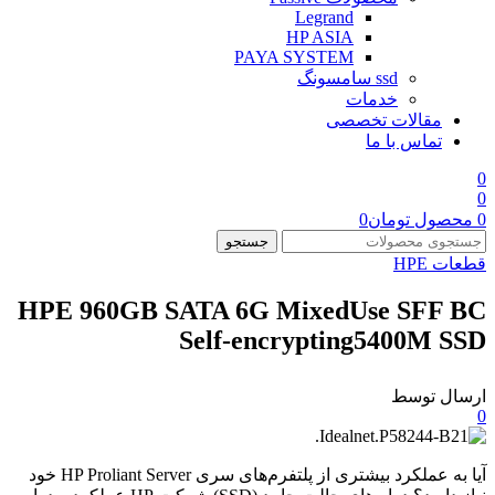
Legrand
HP ASIA
PAYA SYSTEM
ssd سامسونگ
خدمات
مقالات تخصصی
تماس با ما
0
0
0
محصول
تومان
0
جستجو
قطعات HPE
HPE 960GB SATA 6G MixedUse SFF BC
Self-encrypting5400M SSD
ارسال توسط
0
آیا به عملکرد بیشتری از پلتفرم‌های سری HP Proliant Server خود