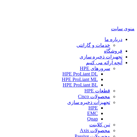
منوی سایت
درباره ما
خدمات و گارانتی
فروشگاه
تجهیزات ذخیره سازی
آنچه ارائه می کنیم
سرورهای HPE
HPE ProLiant DL
HPE ProLiant ML
HPE ProLiant BL
قطعات HPE
محصولات Cisco
تجهیزات ذخیره سازی
HPE
EMC
Qnap
تین کلاینت
محصولات Axis
محصولات Passive