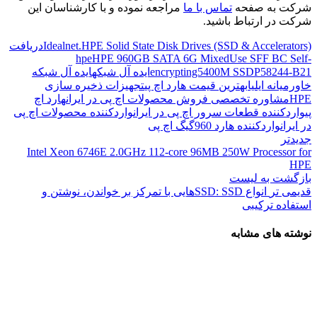
شرکت به صفحه
تماس با ما
مراجعه نموده و با کارشناسان این
شرکت در ارتباط باشید.
Idealnet.HPE Solid State Disk Drives (SSD & Accelerators)
دریافت
hpe
HPE 960GB SATA 6G MixedUse SFF BC Self-
P58244-B21
encrypting5400M SSD
ایده آل شبکه
ایده آل شبکه
خاورمیانه ایلیا
بهترین قیمت هارد اچ پی
تجهیزات ذخیره سازی
HPE
مشاوره تخصصی فروش محصولات اچ پی در ایران
هارد اچ
پی
واردکننده قطعات سرور اچ پی در ایران
واردکننده محصولات اچ پی
در ایران
واردکننده هارد 960گیگ اچ پی
جدیدتر
Intel Xeon 6746E 2.0GHz 112-core 96MB 250W Processor for
HPE
بازگشت به لیست
قدیمی تر
انواع SSD: SSDهایی با تمرکز بر خواندن، نوشتن و
استفاده ترکیبی
نوشته های مشابه