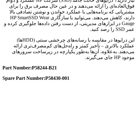
نیاز دارید؟ درایوهای حالت جامد (SSD) شرکت HP عملکرد و دوام
فوق‌العاده‌ای را ارائه می‌دهند و در عین حال مصرف برق را برای
مشتریانی که برنامه‌هایی با عملکرد خواندن و نوشتن تصادفی بالا
دارند، کاهش می‌دهند. می‌توانید با سازگاری HP SmartSSD Wear
Gauge در ابزارهای مدیریتی، از دست رفتن داده‌ها جلوگیری کرده و
عمر SSD را رصد کنید.
این درایوها در مقایسه با رسانه‌های چرخشی سنتی (HDDها)
عملکرد بالاتری – تأخیر کمتر و راه‌حل‌های کم‌مصرف‌تری ارائه
می‌دهند. به‌علاوه، آن‌ها به‌طور یکپارچه در زیرساخت سرورهای
موجود HP جای می‌گیرند.
Part Number:P58244-B21
Spare Part Number:P58430-001