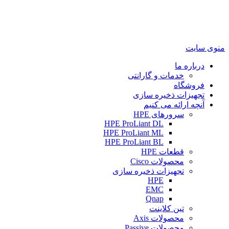
منوی سایت
درباره ما
خدمات و گارانتی
فروشگاه
تجهیزات ذخیره سازی
آنچه ارائه می کنیم
سرورهای HPE
HPE ProLiant DL
HPE ProLiant ML
HPE ProLiant BL
قطعات HPE
محصولات Cisco
تجهیزات ذخیره سازی
HPE
EMC
Qnap
تین کلاینت
محصولات Axis
محصولات Passive