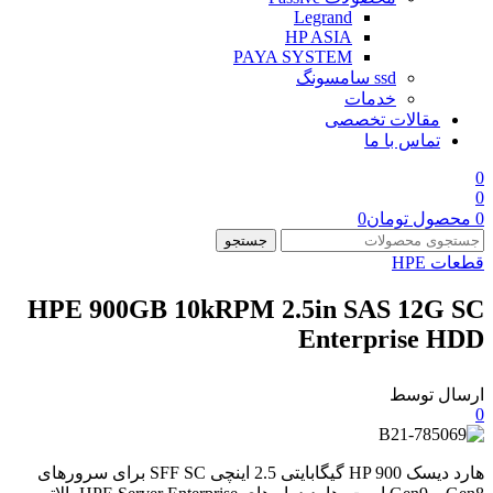
Legrand
HP ASIA
PAYA SYSTEM
ssd سامسونگ
خدمات
مقالات تخصصی
تماس با ما
0
0
0
محصول
تومان
0
جستجو
قطعات HPE
HPE 900GB 10kRPM 2.5in SAS 12G SC
Enterprise HDD
ارسال توسط
0
هارد دیسک HP 900 گیگابایتی 2.5 اینچی SFF SC برای سرورهای