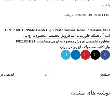
باشید.
Idealnet.P49035-B21 PDF
دریافت
HPE 7.68TB NVMe Gen5 High Performance Read Intensive SSD
ایده آل شبکه خاورمیانه ایلیا
فروش تخصصی محصولات اچ پی
مشاوره تخصصی فروش محصولات اچ پی
مشخصات P61183-B21
واردکننده محصولات اچ پی در ایران
جدیدتر
قدیمی تر
نوشته های مشابه