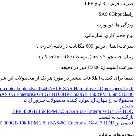
ضریب فرم: 3.5 اینچ LFF
رابط: SAS 6Gbps
ویژگی ها: دو پورت
نوع حجم کاری: سازمانی
سرعت انتقال درایو: 600 مگابایت در ثانیه (خارجی)
زمان جستجو: 3.5 ms (متوسط) / 6.8 ms (حداکثر)
سرعت اسپیندل: 15000 دور در دقیقه
لطفا برای کسب اطلاعات بیشتر در مورد هر یک از محصولات این ش
/wp-content/uploads/2024/02/HPE-SAS-Hard_drives_Quickspecs-1.pdf
516830-B21
HPE 600GB 15kRPM 3.5in قیمت
SAS-6G Enterprise G4-G7 HDD
محصولات اچ پی
هارد اچ پی
وارد کننده محصولات سرور اچ پی
جدیدتر
HPE 450GB 15k RPM 3.5in SAS-6G Enterprise G4-G7 HDD
بازگشت به لیست
قدیمی تر
E 300GB 10k RPM 2.5in SAS-6G Enterprise G4-G7 HDD
نوشته های مشابه