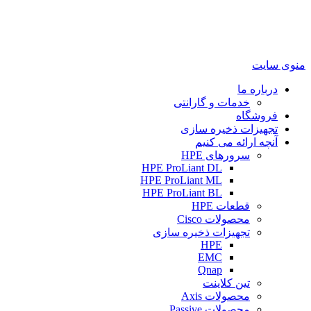
منوی سایت
درباره ما
خدمات و گارانتی
فروشگاه
تجهیزات ذخیره سازی
آنچه ارائه می کنیم
سرورهای HPE
HPE ProLiant DL
HPE ProLiant ML
HPE ProLiant BL
قطعات HPE
محصولات Cisco
تجهیزات ذخیره سازی
HPE
EMC
Qnap
تین کلاینت
محصولات Axis
محصولات Passive