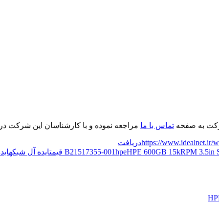
رکت به صفحه
تماس با ما
مراجعه نموده و با کارشناسان این شرکت در ا
https://www.idealnet.ir
دریافت
HPE 600GB 15kRPM 3.5in 
hpe
517355-001
ایده آل شبکه
اید
HP