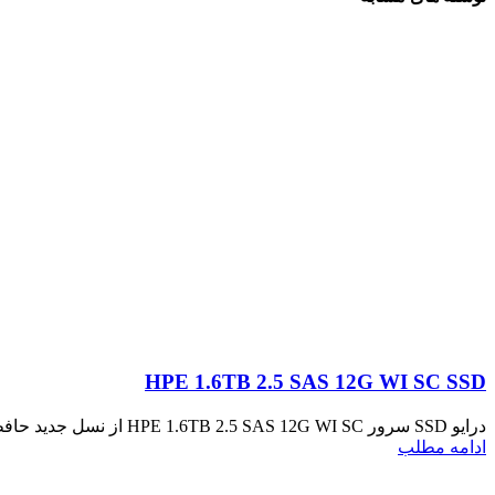
HPE 1.6TB 2.5 SAS 12G WI SC SSD
درایو SSD سرور HPE 1.6TB 2.5 SAS 12G WI SC از نسل جدید حافظه‌های SSD شرکت HPE است که با تکیه بر تکنولوژی SAS 1...
ادامه مطلب