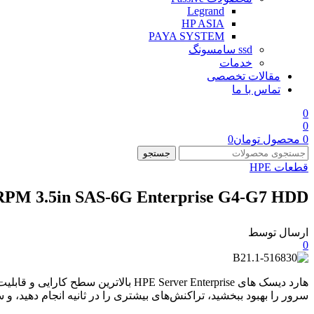
Legrand
HP ASIA
PAYA SYSTEM
ssd سامسونگ
خدمات
مقالات تخصصی
تماس با ما
0
0
0
محصول
تومان
0
جستجو
قطعات HPE
PM 3.5in SAS-6G Enterprise G4-G7 HDD
ارسال توسط
0
هارد دیسک های PE Server Enterprise
سرور را بهبود ببخشید، تراکنش‌های بیشتری را در ثانیه انجام دهید، و سرعت انتقال داد