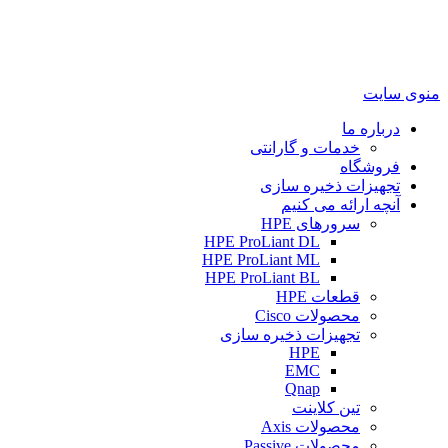
منوی سایت
درباره ما
خدمات و گارانتی
فروشگاه
تجهیزات ذخیره سازی
آنچه ارائه می کنیم
سرورهای HPE
HPE ProLiant DL
HPE ProLiant ML
HPE ProLiant BL
قطعات HPE
محصولات Cisco
تجهیزات ذخیره سازی
HPE
EMC
Qnap
تین کلاینت
محصولات Axis
محصولات Passive