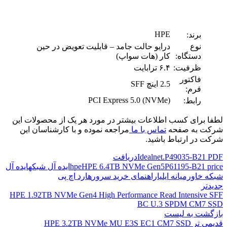
HPE
برند:
نوع
درایو حالت جامد – قابلیت تعویض در حین
دستگاه:
کار (هات سواپ)
ظرفیت:
۶.۴ ترابایت
فاکتور
2.5 اینچ SFF
فرم:
PCI Express 5.0 (NVMe)
رابط:
لطفا برای کسب اطلاعات بیشتر در مورد هر یک از محصولات این
شرکت به صفحه
تماس با ما
مراجعه نموده و با کارشناسان این
شرکت در ارتباط باشید.
Idealnet.P49035-B21 PDF
دریافت
P61195-B21 price
HPE 6.4TB NVMe Gen5
hpe
ایده آل شبکه
ایده آل
شبکه خاورمیانه ایلیا
راهنمای خرید سرور
هارد اچ پی
جدیدتر
HPE 1.92TB NVMe Gen4 High Performance Read Intensive SFF
BC U.3 SPDM CM7 SSD
بازگشت به لیست
قدیمی تر
HPE 3.2TB NVMe MU E3S EC1 CM7 SSD