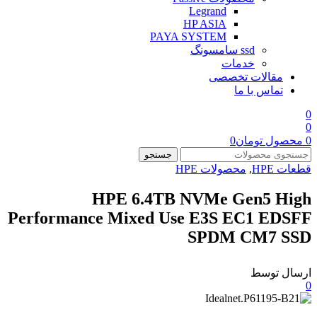
Legrand
HP ASIA
PAYA SYSTEM
ssd سامسونگ
خدمات
مقالات تخصصی
تماس با ما
0
0
0
محصول
تومان
0
جستجو
قطعات HPE
,
محصولات HPE
HPE 6.4TB NVMe Gen5 High
Performance Mixed Use E3S EC1 EDSFF
SPDM CM7 SSD
ارسال توسط
0