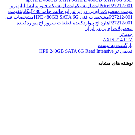
P27212-001
Price
ایده آل شبکه
ایده آل شبکه خاورمیانه ایلیا
بهترین
قیمت محصولات اچ پی در ایران
درایو حالت جامد 480گیگابایت
قیمت
P27212-001
مشخصات فنی HPE 480GB SATA 6G
مشخصات فنی
P27212-001
هارد اچ پی
واردکننده قطعات سرور اچ پی
واردکننده
محصولات اچ پی در ایران
جدیدتر
AXIS 214 PTZ
بازگشت به لیست
قدیمی تر
HPE 240GB SATA 6G Read Intensive
نوشته های مشابه