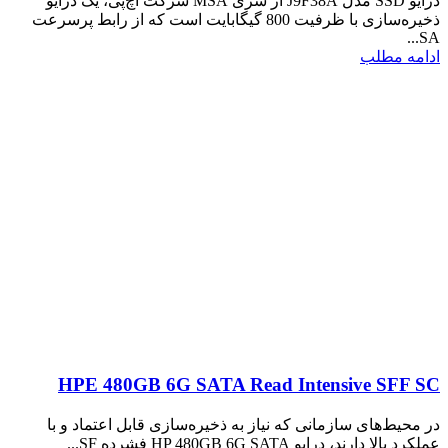
درایو SSD مدل J9F38A از سری MSA شرکت اچ‌پی، یک درایو
ذخیره‌سازی با ظرفیت 800 گیگابایت است که از رابط پرسرعت
SA...
ادامه مطلب
HPE 480GB 6G SATA Read Intensive SFF SC
در محیط‌های سازمانی که نیاز به ذخیره‌سازی قابل اعتماد و با
عملکرد بالا دارند، درایو HP 480GB 6G SATA فشرده SF...