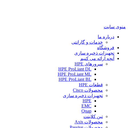
منوی سایت
درباره ما
خدمات و گارانتی
فروشگاه
تجهیزات ذخیره سازی
آنچه ارائه می کنیم
سرورهای HPE
HPE ProLiant DL
HPE ProLiant ML
HPE ProLiant BL
قطعات HPE
محصولات Cisco
تجهیزات ذخیره سازی
HPE
EMC
Qnap
تین کلاینت
محصولات Axis
محصولات Passive