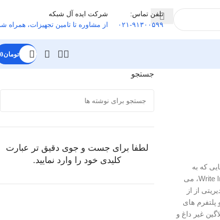
تلفن تماس:
شرکت ایده آل شبکه
۰۲۱-۹۱۳۰۰۵۹۹
از مشاوره تا تامین تجهیزات
،
همراه شم
تومان
0
جستجو
لطفا برای جست و جوی دقیق تر عبارت
کلیدی خود را وارد نمایید.
‌هایی که به
عملکرد خواندن و نوشتن تصادفی بالا نیاز دارند کاهش می‌دهند. طبقه بندی شده بر اساس Read Intensive (RI)، Mixed Use (MU) و Write Intensive (WI)، می
با سازگاری HPE SmartSSD Wear Gauge در ابزارهای مدیریتی از از
‌ها جلوگیری کنید و عمر SSD را نظارت کنید. با بهره گیری از فناوری NAND Flash، آنها از سرورهای HPE ProLiant از جمله Gen9 و پلتفرم های
ند. در دسترس به عنوان دستگاه های ضریب فرم کوچک (SFF) و ضریب فرم بزرگ (LFF)، دستگاه های SFF با پلاگین غیر داغ و