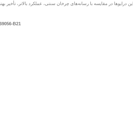
نصب خود دارید. این درایوها در مقایسه با رسانه‌های چرخان سنتی، عملکرد بالاتر، تأخیر ب
69056-B21