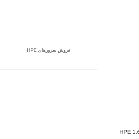
فروش سرورهای HPE
HPE 1.6TB 2.5 SAS 12G MU SC SSD
HPE 1.6