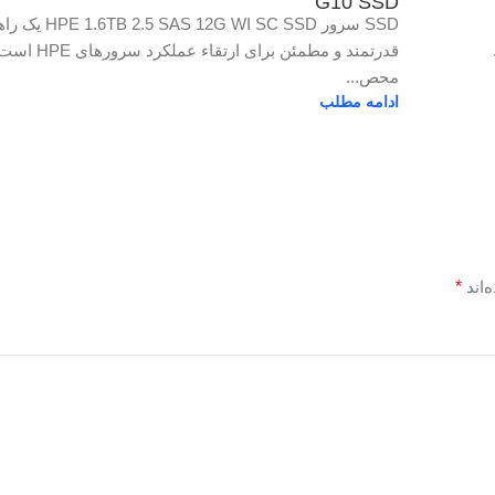
G10 SSD
SSD سرور B 2.5 SAS 12G WI SC SSD
قدرتمند و مطمئن برای ارتقاء ع
محص...
ادامه مطلب
‌اند
*