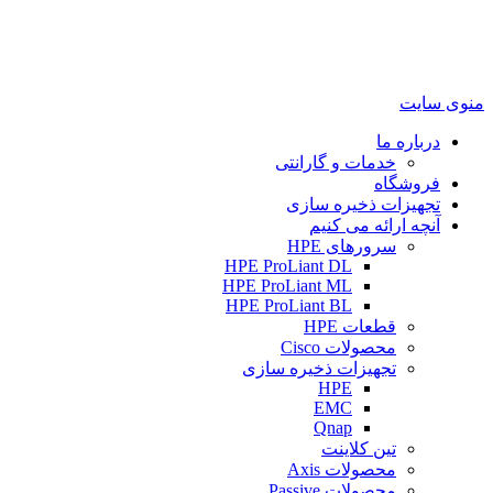
منوی سایت
درباره ما
خدمات و گارانتی
فروشگاه
تجهیزات ذخیره سازی
آنچه ارائه می کنیم
سرورهای HPE
HPE ProLiant DL
HPE ProLiant ML
HPE ProLiant BL
قطعات HPE
محصولات Cisco
تجهیزات ذخیره سازی
HPE
EMC
Qnap
تین کلاینت
محصولات Axis
محصولات Passive