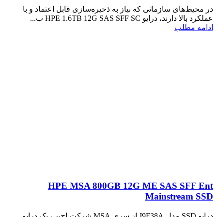
در محیط‌های سازمانی که نیاز به ذخیره‌سازی قابل اعتماد و با
عملکرد بالا دارند، درایو HPE 1.6TB 12G SAS SFF SC ب...
ادامه مطلب
HPE MSA 800GB 12G ME SAS SFF Ent
Mainstream SSD
درایو SSD مدل J9F38A از سری MSA شرکت اچ‌پی، یک درایو