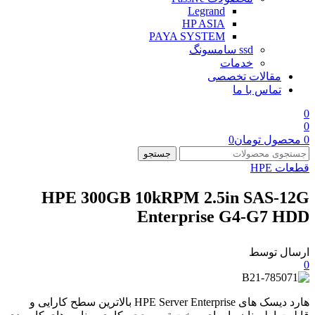
Legrand
HP ASIA
PAYA SYSTEM
ssd سامسونگ
خدمات
مقالات تخصصی
تماس با ما
0
0
0
محصول
تومان
0
جستجو
قطعات HPE
HPE 300GB 10kRPM 2.5in SAS-12G
Enterprise G4-G7 HDD
ارسال توسط
0
هارد دیسک های HPE Server Enterprise بالاترین سطح کارایی و