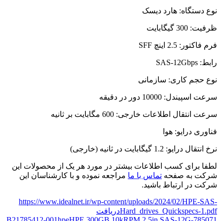
نوع دستگاه: هارد دیسک
ظرفیت: 300 گیگابایت
فرم فاکتور: 2.5 اینچ SFF
رابط: SAS-12Gbps
نوع حجم کاری: سازمانی
سرعت اسپیندل: 10000 دور در دقیقه
سرعت انتقال اطلاعات خارجی: 600 مگابایت بر ثانیه
فناوری درایو: هوا
نرخ انتقال درایو: 1.2 گیگابایت در ثانیه (خارجی)
لطفا برای کسب اطلاعات بیشتر در مورد هر یک از محصولات این
شرکت به صفحه
تماس با ما
مراجعه نموده و با کارشناسان این
شرکت در ارتباط باشید.
https://www.idealnet.ir/wp-content/uploads/2024/02/HPE-SAS-
Hard_drives_Quickspecs-1.pdf
دریافت
785412-001
hpe
HPE 300GB 10kRPM 2.5in SAS-12G
785071-B21