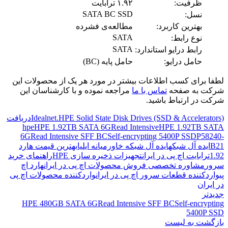
ظرفیت:
۱.۹۲ ترابایت
SATA BC SSD
نسل:
بهترین کاربرد:
مطالعه‌ی فشرده
SATA
نوع رابط:
SATA
رابط درایو استاندارد:
حامل درایو:
حامل پایه (BC)
لطفا برای کسب اطلاعات بیشتر در مورد هر یک از محصولات این
شرکت به صفحه
تماس با ما
مراجعه نموده و با کارشناسان این
شرکت در ارتباط باشید.
Idealnet.HPE Solid State Disk Drives (SSD & Accelerators)
دریافت
hpe
HPE 1.92TB SATA 6GRead Intensive
HPE 1.92TB SATA
6GRead Intensive SFF BCSelf-encrypting 5400P SSD
P58240-
B21
ایده آل شبکه
ایده آل شبکه خاورمیانه ایلیا
بهترین قیمت هارد
1.92ترابایت اچ پی در ایران
تجهیزات ذخیره سازی HPE
راهنمای خرید
سرور
مشاوره تخصصی فروش محصولات اچ پی در ایران
هارد اچ
پی
واردکننده قطعات سرور اچ پی در ایران
واردکننده محصولات اچ پی
در ایران
جدیدتر
HPE 480GB SATA 6GRead Intensive SFF BCSelf-encrypting
5400P SSD
بازگشت به لیست