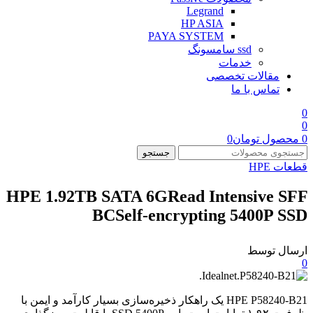
Legrand
HP ASIA
PAYA SYSTEM
ssd سامسونگ
خدمات
مقالات تخصصی
تماس با ما
0
0
0
محصول
تومان
0
جستجو
قطعات HPE
HPE 1.92TB SATA 6GRead Intensive SFF
BCSelf-encrypting 5400P SSD
ارسال توسط
0
HPE P58240-B21 یک راهکار ذخیره‌سازی بسیار کارآمد و ایمن با