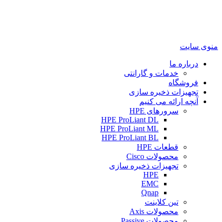
منوی سایت
درباره ما
خدمات و گارانتی
فروشگاه
تجهیزات ذخیره سازی
آنچه ارائه می کنیم
سرورهای HPE
HPE ProLiant DL
HPE ProLiant ML
HPE ProLiant BL
قطعات HPE
محصولات Cisco
تجهیزات ذخیره سازی
HPE
EMC
Qnap
تین کلاینت
محصولات Axis
محصولات Passive