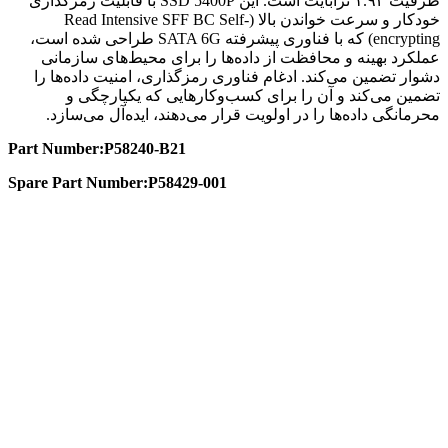
ظرفیت ۱.۹۲ ترابایت است. این SSD 5400P با قابلیت رمزگذاری
خودکار و سرعت خواندن بالا (Read Intensive SFF BC Self-
encrypting) که با فناوری پیشرفته SATA 6G طراحی شده است،
عملکرد بهینه و محافظت از داده‌ها را برای محیط‌های سازمانی
دشوار تضمین می‌کند. ادغام فناوری رمزگذاری، امنیت داده‌ها را
تضمین می‌کند و آن را برای کسب‌وکارهایی که یکپارچگی و
محرمانگی داده‌ها را در اولویت قرار می‌دهند، ایده‌آل می‌سازد.
Part Number:P58240-B21
Spare Part Number:P58429-001