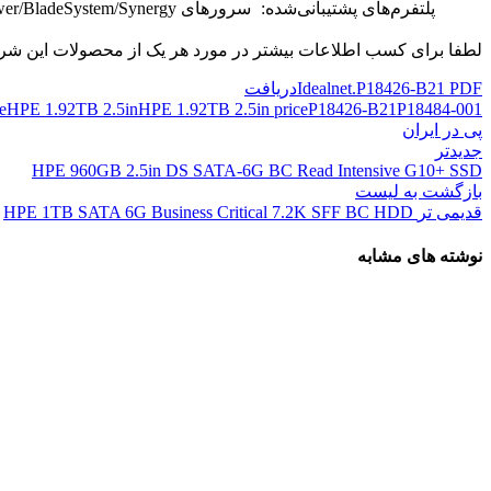
پلتفرم‌های پشتیبانی‌شده:
سرورهای HPE ProLiant Rack/Tower/BladeSystem/Synergy
لطفا برای کسب اطلاعات بیشتر در مورد هر یک از محصولات این ش
Idealnet.P18426-B21 PDF
دریافت
e
HPE 1.92TB 2.5in
HPE 1.92TB 2.5in price
P18426-B21
P18484-001
پی در ایران
جدیدتر
HPE 960GB 2.5in DS SATA-6G BC Read Intensive G10+ SSD
بازگشت به لیست
قدیمی تر
HPE 1TB SATA 6G Business Critical 7.2K SFF BC HDD
نوشته های مشابه