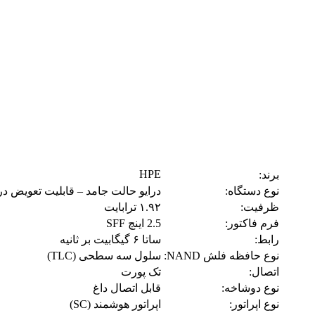
HPE
برند:
نوع دستگاه:
درایو حالت جامد – قابلیت تعویض در حین کا
ظرفیت:
۱.۹۲ ترابایت
فرم فاکتور:
2.5 اینچ SFF
رابط:
ساتا ۶ گیگابیت بر ثانیه
نوع حافظه فلش NAND:
سلول سه سطحی (TLC)
اتصال:
تک پورت
نوع دوشاخه:
قابل اتصال داغ
نوع اپراتور:
اپراتور هوشمند (SC)