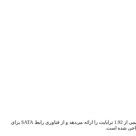
HPE 1.92TB SATA RI SFF SC MV SSD یک درایو حالت جامد با کارایی بالا است که توسط HPE طراحی شده است. این درایو ظرفیت عظیمی از 1.92 ترابایت را ارائه می‌دهد و از فناوری رابط SATA برای