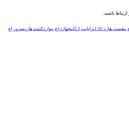
رتباط باشید.
پی
قیمت هارد 1.92ترابایت 2.5اینچ
هارد اچ پی
واردکننده هاردسرور اچ