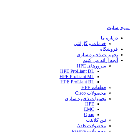
منوی سایت
درباره ما
خدمات و گارانتی
فروشگاه
تجهیزات ذخیره سازی
آنچه ارائه می کنیم
سرورهای HPE
HPE ProLiant DL
HPE ProLiant ML
HPE ProLiant BL
قطعات HPE
محصولات Cisco
تجهیزات ذخیره سازی
HPE
EMC
Qnap
تین کلاینت
محصولات Axis
محصولات Passive