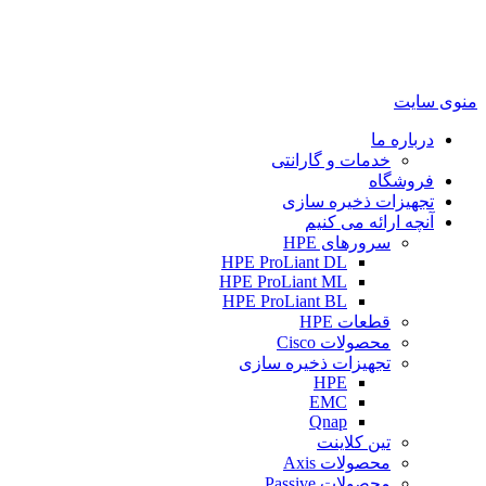
منوی سایت
درباره ما
خدمات و گارانتی
فروشگاه
تجهیزات ذخیره سازی
آنچه ارائه می کنیم
سرورهای HPE
HPE ProLiant DL
HPE ProLiant ML
HPE ProLiant BL
قطعات HPE
محصولات Cisco
تجهیزات ذخیره سازی
HPE
EMC
Qnap
تین کلاینت
محصولات Axis
محصولات Passive