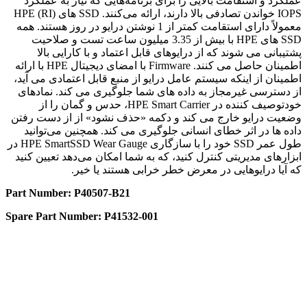
عملکرد و استقامت بالایی را برای برنامه‌هایی که نیاز به عملکرد
IOPS خواندن تصادفی بالا دارند، ارائه می‌کنند. SSD های HPE (RI)
معمولاً دارای استقامت کمتر از 1 نوشتن درایو در روز هستند. همه
SSD های HPE با بیش از 3.35 میلیون ساعت تست و صلاحیت
پشتیبانی می شوند که از درایوهای قابل اعتماد و با کارایی بالا
اطمینان حاصل می کنند. Firmware با امضای دیجیتال HPE با ارائه
اطمینان از اینکه سیستم عامل درایو از منبع قابل اعتمادی می آید،
از دسترسی غیرمجاز به داده های شما جلوگیری می کند. نمادهای
خودتوصیف کننده در HPE Smart Carrier، حدس و گمان را از
وضعیت درایو خارج می کند و دکمه «حذف نشود» از از دست رفتن
داده ها در اثر خطای انسانی جلوگیری می کند. همچنین می‌توانید
طول عمر SSD خود را با سازگاری HPE SmartSSD Wear Gauge در
ابزارهای مدیریتی کنترل کنید، که به شما امکان می‌دهد تعیین کنید
که آیا درایوهایی در معرض خطر خرابی هستند یا خیر.
Part Number: P40507-B21
Spare Part Number: P41532-001