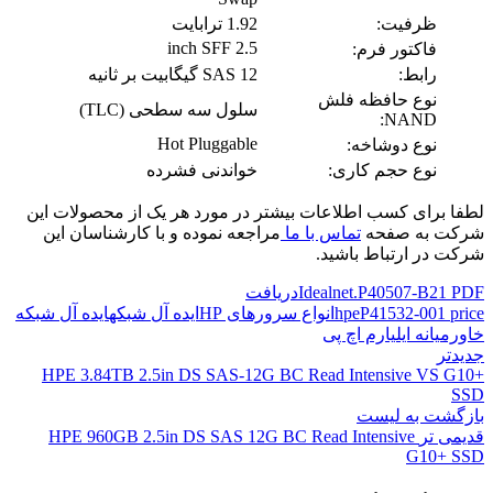
ظرفیت:
1.92 ترابایت
2.5 inch SFF
فاکتور فرم:
رابط:
SAS 12 گیگابیت بر ثانیه
نوع حافظه فلش
سلول سه سطحی (TLC)
NAND:
Hot Pluggable
نوع دوشاخه:
نوع حجم کاری:
خواندنی فشرده
لطفا برای کسب اطلاعات بیشتر در مورد هر یک از محصولات این
شرکت به صفحه
تماس با ما
مراجعه نموده و با کارشناسان این
شرکت در ارتباط باشید.
Idealnet.P40507-B21 PDF
دریافت
P41532-001 price
hpe
انواع سرورهای HP
ایده آل شبکه
ایده آل شبکه
خاورمیانه ایلیا
رم اچ پی
جدیدتر
HPE 3.84TB 2.5in DS SAS-12G BC Read Intensive VS G10+
SSD
بازگشت به لیست
قدیمی تر
HPE 960GB 2.5in DS SAS 12G BC Read Intensive
G10+ SSD