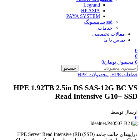
Legrand
HP ASIA
PAYA SYSTEM
ssd سامسونگ
خدمات
مقالات تخصصی
تماس با ما
0
0
0
محصول
تومان
0
جستجو
قطعات HPE
,
محصولات HPE
HPE 1.92TB 2.5in DS SAS-12G BC VS
Read Intensive G10+ SSD
ارسال توسط
0
درایوهای حالت جامد (SSD) HPE Server Read Intensive (RI)