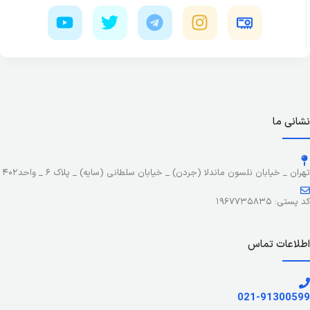
نشانی ما
تهران _ خیابان نلسون ماندلا (جردن) _ خیابان سلطانی (سایه) _ پلاک ۶ _ واحد۴۰۲
کد پستی: ۱۹۶۷۷۳۵۸۳۵
اطلاعات تماس
021-91300599