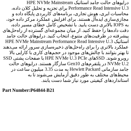
درایوهای حالت جامد استاتیک HPE NVMe Mainstream
Performance Read Intensive U.3 برای تجزیه و تحلیل کلان داده،
محاسبات ابری، هوش تجاری، برنامه‌های کاربردی پایگاه داده و
مجازی‌سازی ایده‌آل هستند. برای افزایش عملکرد مرکز داده خود،
به IOPS بالاتری دست یابید. با تشخیص کامل خطای مسیر داده،
دقت داده‌ها را حفظ کنید. از میان مجموعه‌ای گسترده از راه‌حل‌های
پیشرفته در ظرفیت‌های متنوع، انتخاب کنید. درایوهای حالت جامد
استاتیک HPE NVMe Mainstream Performance Read Intensive U.3
عملکرد بالاتری را برای راه‌حل‌های ذخیره‌سازی سرور ارائه می‌دهند
تا بهتر بتوانند با چالش‌های موجود در حجم‌های کاری با کارایی بالا
روبرو شوند. SSDهای HPE NVMe U.3 PCIe با صفحات پشتی SSD
NVMe U.2 در پلتفرم‌های Gen10 سازگار هستند. درایوهای حالت
جامد سازمانی Hewlett Packard به مدت 3.35 میلیون ساعت در
محیط‌های مختلف به طور دقیق آزمایش می‌شوند تا به
استانداردهای کیفیتی مورد نیاز شما دست یابند.
Part Number:P64844-B21