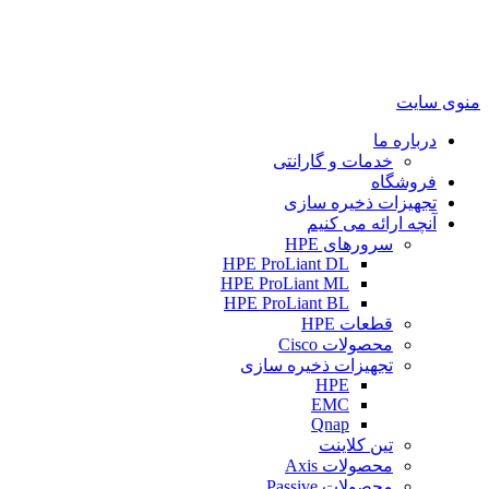
منوی سایت
درباره ما
خدمات و گارانتی
فروشگاه
تجهیزات ذخیره سازی
آنچه ارائه می کنیم
سرورهای HPE
HPE ProLiant DL
HPE ProLiant ML
HPE ProLiant BL
قطعات HPE
محصولات Cisco
تجهیزات ذخیره سازی
HPE
EMC
Qnap
تین کلاینت
محصولات Axis
محصولات Passive