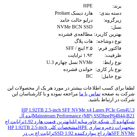
HPE
برند:
دسته بندی:
هارد دیسک Proliant
زیرگروه:
درایو حالت جامد
NVMe BCN SSD
نسل:
بهترین کاربرد:
مطالعه‌ی فشرده
نوع دوشاخه:
هات پلاگ
فاکتور فرم:
۲.۵ اینچ / SFF
ظرفیت:
۱.۹۲ ترابایت
نوع رابط:
NVMe نسل چهارم U.3
نوع بار کاری:
خواندن فشرده
BC
نوع حامل:
لطفا برای کسب اطلاعات بیشتر در مورد هر یک از محصولات این
شرکت به صفحه
تماس با ما
مراجعه نموده و با کارشناسان این
شرکت در ارتباط باشید.
HP 1.92TB 2.5-inch SFF NVMe x4 Lanes PCIe Gen4U.3
P64844-B21
hpe
Mainstream Performance (MP) SSD
ایده آل
شبکه
ایده آل شبکه خاورمیانه ایلیا
بهترین قیمت هارد 1.92ترابایت اچ
پی
تجهیزات ذخیره سازی HPE
مشخصات کلی HP 1.92TB 2.5-inch
SFF NVMe
هارد اچ پی
واردکننده SSD 1.92ترابایت اچ پی در