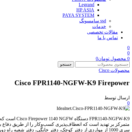
Legrand
HP ASIA
PAYA SYSTEM
ssd سامسونگ
خدمات
مقالات تخصصی
تماس با ما
0
0
0
محصول
تومان
0
جستجو
محصولات Cisco
Cisco FPR1140-NGFW-K9 Firepower
ارسال توسط
0
متمرکز بر تهدید است که انعطاف‌پذیری کسب‌وکار را از طریق دفاع برتر
سری 1000 از مواردی از دفتر کوچک، دفتر خانگی، دفتر شعبه راه دور تا لبه اینترنت استفاده می‌کنند. پلتفرم های سری 1000 سیسکو Firepower Threat Defense (FTD) را اجرا می کنند.