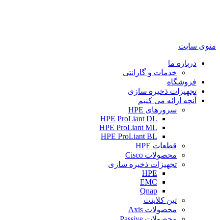
منوی سایت
درباره ما
خدمات و گارانتی
فروشگاه
تجهیزات ذخیره سازی
آنچه ارائه می کنیم
سرورهای HPE
HPE ProLiant DL
HPE ProLiant ML
HPE ProLiant BL
قطعات HPE
محصولات Cisco
تجهیزات ذخیره سازی
HPE
EMC
Qnap
تین کلاینت
محصولات Axis
محصولات Passive