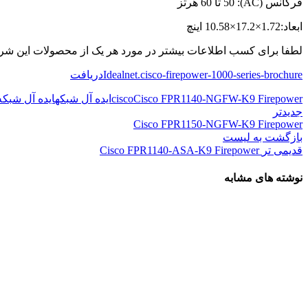
فرکانس (AC): 50 تا 60 هرتز
ابعاد:1.72×17.2×10.58 اینچ
لطفا برای کسب اطلاعات بیشتر در مورد هر یک از محصولات این ش
Idealnet.cisco-firepower-1000-series-brochure
دریافت
Cisco FPR1140-NGFW-K9 Firepower
cisco
ایده آل شبکه
ایده آل شبکه 
جدیدتر
Cisco FPR1150-NGFW-K9 Firepower
بازگشت به لیست
قدیمی تر
Cisco FPR1140-ASA-K9 Firepower
نوشته های مشابه