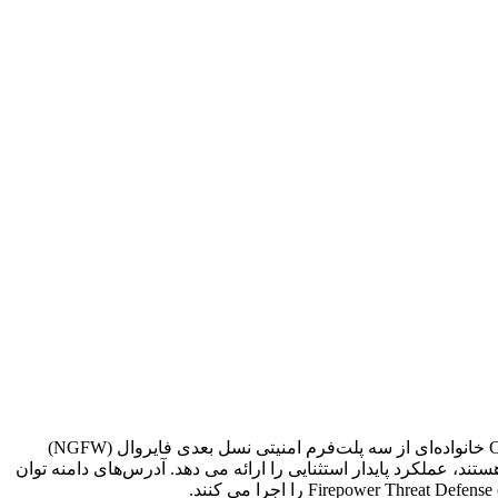
FPR1140-NGFW-K9 دستگاه Cisco Firepower 1140 NGFW است که دارای رابط های 8 x RJ45، 4 x SFP است. Cisco Firepower 1000 Series خانواده‌ای از سه پلت‌فرم امنیتی نسل بعدی فایروال (NGFW)
ند، عملکرد پایدار استثنایی را ارائه می دهد. آدرس‌های دامنه توان