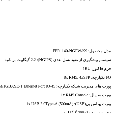
مدل محصول: FPR1140-NGFW-K9
سیستم پیشگیری از نفوذ نسل بعدی (NGIPS): 2.2 گیگابیت بر ثانیه
فرم فاکتور: 1RU
I/O یکپارچه: 8x RJ45, 4xSFP
پورت های مدیریت شبکه یکپارچه: 10x10M/100M/1GBASE-T Ethernet Port RJ-45
پورت سریال: 1x RJ45 Console
پورت یو اس بی(USB): 1x USB 3.0Type-A (500mA)
ذخیره سازی: 1×200 گیگابایت