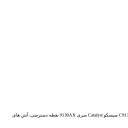
Cisco Catalyst® 9130AX Series Access Points نسل بعدی نقاط دسترسی سازمانی هستند. آنها انعطاف پذیر، امن و باهوش هستند. C9130AXI-H سیسکو Catalyst سری 9130AX نقطه دسترسی، آنتن های