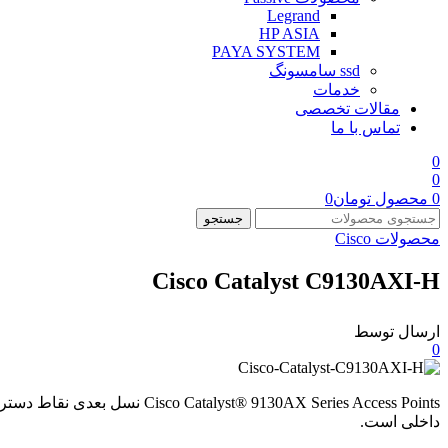
Legrand
HP ASIA
PAYA SYSTEM
ssd سامسونگ
خدمات
مقالات تخصصی
تماس با ما
0
0
0
محصول
تومان
0
جستجو
محصولات Cisco
Cisco Catalyst C9130AXI-H
ارسال توسط
0
داخلی است.