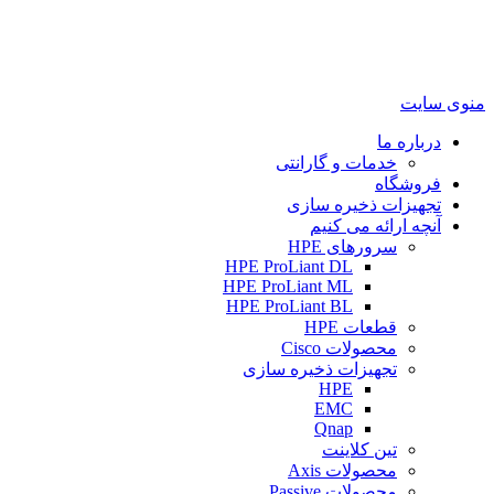
منوی سایت
درباره ما
خدمات و گارانتی
فروشگاه
تجهیزات ذخیره سازی
آنچه ارائه می کنیم
سرورهای HPE
HPE ProLiant DL
HPE ProLiant ML
HPE ProLiant BL
قطعات HPE
محصولات Cisco
تجهیزات ذخیره سازی
HPE
EMC
Qnap
تین کلاینت
محصولات Axis
محصولات Passive