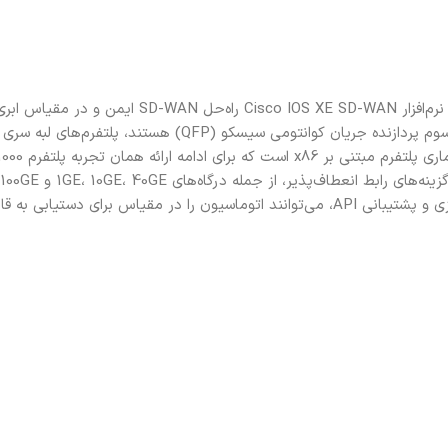
پلتفرم‌های لبه سری 8500 سیسکو (Catalyst 8500 و Catalyst 8500L) با نرم‌افزار  XE SD-WAN
پلتفرم‌ها با استفاده از Cisco IOS XE، معماری نرم‌افزار کاملاً قابل برنامه‌ریزی و پشتیبانی API، می‌توانند اتوماسیون را در مقیاس بر