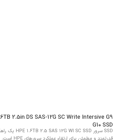
.6TB 2.5in DS SAS-12G SC Write Intersive G9
G10 SSD
SSD سرور E 1.6TB 2.5 SAS 12G WI SC SSD
قدرتمند و مطمئن برای ارتقاء عملکرد سرو