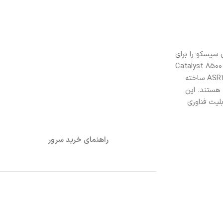
Cisco IOS راه‌حل SD-WAN ایمن و در مقیاس ابری سیسکو را برای
سایت‌های تجمع ارائه می‌کنند. پلتفرم‌های لبه Catalyst 8500 دارای نسل سوم پردازنده جریان کوانتومی سیسکو (QFP) هستند، پلتفرم‌های لبه سری Catalyst 8500
برای خدمات از ابتدا ساخته شده‌اند. پلتفرم لبه Catalyst 8500L دارای معماری پلتفرم مبتنی بر x86 است که برای ادامه ارائه همان تجربه پلتفرم ASR1000 ساخته
شده است. پلتفرم‌های لبه سری Catalyst 8500 دستگاه‌های فشرده 1RU با گزینه‌های رابط انعطاف‌پذیر، از جمله درگاه‌های 1GE، 10GE، 40GE و 100GE هستند. این
ای دستیابی به قابلیت فناوری
راهنمای خرید سرور