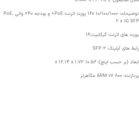
مدل محصول: C1000-16FP-2G-L
توضیحات: 16x 10/100/1000 پورت اترنت PoE+ و بودجه 240 واتی PoE،
2 x 1G SFP
پورت های اترنت گیگابیت:16
رابط های آپلینک: 2 SFP
ابعاد (بر حسب اینچ): 10.56 x 12.14 x 1.73
پردازنده: ARM v7 800 مگاهرتز