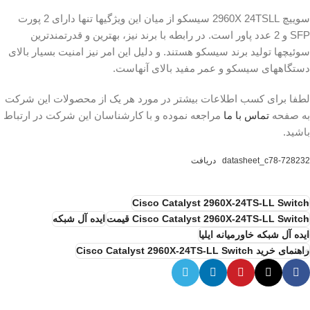
سوییچ 2960X 24TSLL سیسکو از میان این ویژگیها تنها دارای 2 پورت
SFP و 2 عدد پاور است. در رابطه با برند نیز، بهترین و قدرتمندترین
سوئیچها تولید برند سیسکو هستند. و دلیل این امر نیز امنیت بسیار بالای
دستگاههای سیسکو و عمر مفید بالای آنهاست.
لطفا برای کسب اطلاعات بیشتر در مورد هر یک از محصولات این شرکت
به صفحه
تماس با ما
مراجعه نموده و با کارشناسان این شرکت در ارتباط
باشید.
datasheet_c78-728232
دریافت
Cisco Catalyst 2960X-24TS-LL Switch
Cisco Catalyst 2960X-24TS-LL Switch قیمت
ایده آل شبکه
ایده آل شبکه خاورمیانه ایلیا
راهنمای خرید Cisco Catalyst 2960X-24TS-LL Switch