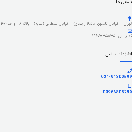
نشانی ما
تهران _ خیابان نلسون ماندلا (جردن) _ خیابان سلطانی (سایه) _ پلاک ۶ _ واحد۴۰۲
کد پستی: ۱۹۶۷۷۳۵۸۳۵
اطلاعات تماس
021-91300599
09966808299