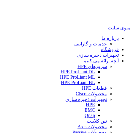
منوی سایت
درباره ما
خدمات و گارانتی
فروشگاه
تجهیزات ذخیره سازی
آنچه ارائه می کنیم
سرورهای HPE
HPE ProLiant DL
HPE ProLiant ML
HPE ProLiant BL
قطعات HPE
محصولات Cisco
تجهیزات ذخیره سازی
HPE
EMC
Qnap
تین کلاینت
محصولات Axis
محصولات Passive