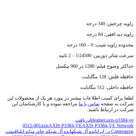
زاویه چرخش: 340 درجه
زاویه دید افقی: 84 درجه
محدوده زاویه شیب: 0 – 160 درجه
سرعت شاتر دوربین: 1/24500 – 2 ثانیه
حداکثر وضوح فیلم: 1280 در 960 پیکسل
حافظه فلش: 128 مگابایت
حافظه داخلی: 512 مگابایت
لطفا برای کسب اطلاعات بیشتر در مورد هر یک از محصولات این
شرکت به صفحه
تماس با ما
مراجعه نموده و با کارشناسان این
شرکت در ارتباط باشید.
Idealnet.axis-p3384-ve
دریافت
0512-001
axis
AXIS P3384-VE
AXIS P3384-VE Network
axis در ایران
Camera
ایده آل شبکه
ایده آل شبکه خاورمیانه ایلیا
قیمت