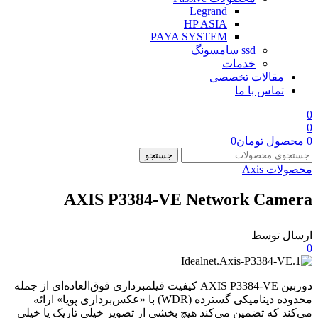
Legrand
HP ASIA
PAYA SYSTEM
ssd سامسونگ
خدمات
مقالات تخصصی
تماس با ما
0
0
0
محصول
تومان
0
جستجو
محصولات Axis
AXIS P3384-VE Network Camera
ارسال توسط
0
دوربین AXIS P3384-VE کیفیت فیلمبرداری فوق‌العاده‌ای از جمله
محدوده دینامیکی گسترده (WDR) با «عکس‌برداری پویا» ارائه
می‌کند که تضمین می‌کند هیچ بخشی از تصویر خیلی تاریک یا خیلی