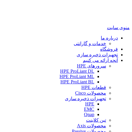
منوی سایت
درباره ما
خدمات و گارانتی
فروشگاه
تجهیزات ذخیره سازی
آنچه ارائه می کنیم
سرورهای HPE
HPE ProLiant DL
HPE ProLiant ML
HPE ProLiant BL
قطعات HPE
محصولات Cisco
تجهیزات ذخیره سازی
HPE
EMC
Qnap
تین کلاینت
محصولات Axis
محصولات Passive