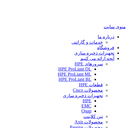
منوی سایت
درباره ما
خدمات و گارانتی
فروشگاه
تجهیزات ذخیره سازی
آنچه ارائه می کنیم
سرورهای HPE
HPE ProLiant DL
HPE ProLiant ML
HPE ProLiant BL
قطعات HPE
محصولات Cisco
تجهیزات ذخیره سازی
HPE
EMC
Qnap
تین کلاینت
محصولات Axis
محصولات Passive