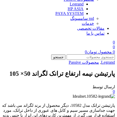
Legrand
HP ASIA
PAYA SYSTEM
ssd سامسونگ
خدمات
مقالات تخصصی
تماس با ما
0
0
0
محصول
تومان
0
جستجو
Legrand
,
محصولات Passive
پارتیشن نیمه ارتفاع ترانک لگراند 50× 105
ارسال توسط
0
پارتیشن ترانک مدل 10582، دیگر محصول از برند لگراند می باشد که
جهت جداسازی مسیر سیم و کابل های عبوری از داخل ترانک، مورد
استفاده قرار می گیرد. از مهمترین کاربردهای این ابزار با جنس بدنه