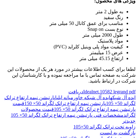
ویژگی های محصول:
به طول 2 متر
رنگ سفید
مناسب برای عمق کانال 50 میلی متر
نوع بست Snap on
طول 2000 میلی متر
مواد پلاستیک
کیفیت مواد پلی وینیل کلراید (PVC)
عرض 15 میلیمتر
ارتفاع 45.15 میلی متر
لطفا برای کسب اطلاعات بیشتر در مورد هر یک از محصولات این
شرکت به صفحه تماس با ما مراجعه نموده و با کارشناسان این
شرکت در ارتباط باشید.
Idealnet.10582 legrand pdf
دریافت
ایده آل شبکه
ایده آل شبکه خاورمیانه ایلیا
پارتیشن نیمه ارتفاع ترانک
لگراند 50× 105
پارتیشن نیمه ارتفاع ترانک لگراند 50× 150
قیمت
پارتیشن نیمه ارتفاع ترانک لگراند 50× 105
قیمت محصولات
لگراند
مشخصات فنی پارتیشن نیمه ارتفاع ترانک لگراند 50× 105
جدیدتر
زاویه تخت ترانک لگراند 50×105
بازگشت به لیست