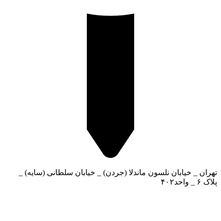
تهران _ خیابان نلسون ماندلا (جردن) _ خیابان سلطانی (سایه) _
پلاک ۶ _ واحد۴۰۲