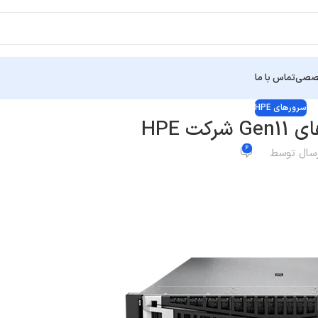
خصصی
تماس با ما
سرورهای HPE
کت HPE
6
رسال توسط