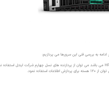
بر روی سرور DL380 Gen11 که یکی از پرفروشترین رده سرورهای شرکت HPE می باشد می توان از پردازنده های نسل چهارم شرکت اینت