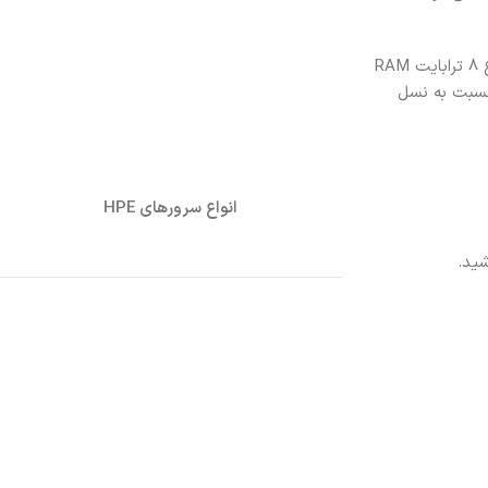
روی این سرور همچنان از 32 اسلات برای RAM استفاده می شود که چنانچه از RAM های RDIMM با ظرفیت 256 گیگابایت استفاده کنیم در مجموع 8 ترابایت RAM
P نسل پنجم استفاده می شود که نسبت به نسل
انواع سرورهای HPE
شید.