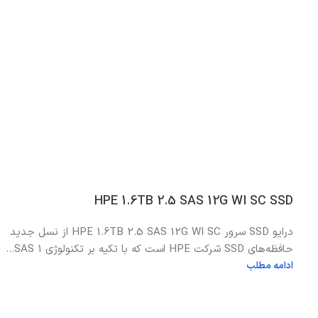
HPE 1.6TB 2.5 SAS 12G WI SC SSD
درایو SSD سرور HPE 1.6TB 2.5 SAS 12G WI SC از نسل جدید
حافظه‌های SSD شرکت HPE است که با تکیه بر تکنولوژی SAS 1...
ادامه مطلب