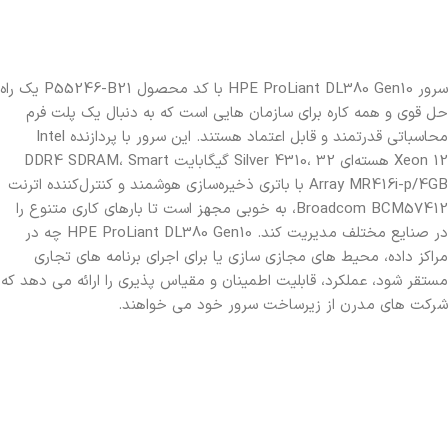
سرور HPE ProLiant DL380 Gen10 با کد محصول P55246-B21 یک راه
حل قوی و همه کاره برای سازمان هایی است که به دنبال یک پلت فرم
محاسباتی قدرتمند و قابل اعتماد هستند. این سرور با پردازنده Intel
Xeon 12 هسته‌ای Silver 4310، 32 گیگابایت DDR4 SDRAM، Smart
Array MR416i-p/4GB با باتری ذخیره‌سازی هوشمند و کنترل‌کننده اترنت
Broadcom BCM57412، به خوبی مجهز است تا بارهای کاری متنوع را
در صنایع مختلف مدیریت کند. HPE ProLiant DL380 Gen10 چه در
مراکز داده، محیط های مجازی سازی یا برای اجرای برنامه های تجاری
مستقر شود، عملکرد، قابلیت اطمینان و مقیاس پذیری را ارائه می دهد که
شرکت های مدرن از زیرساخت سرور خود می خواهند.