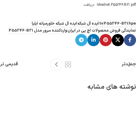
Idealnet.P55246-B21 pdf
دریافت
hpe
P55246-B21
tv
ایده آل شبکه
ایده آل شبکه خاورمیانه ایلیا
نمایندگی فروش محصولات اچ پی در ایران
واردکننده سرور مدل P55246-B21
جدیدتر
قدیمی تر
نوشته های مشابه