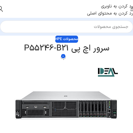
رد کردن به ناوبری
رد کردن به محتوای اصلی
محصولات HPE
سرور اچ پی P55246-B21
0