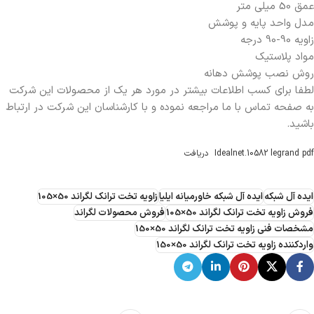
عمق 50 میلی متر
مدل واحد پایه و پوشش
زاویه 90-90 درجه
مواد پلاستیک
روش نصب پوشش دهانه
لطفا برای کسب اطلاعات بیشتر در مورد هر یک از محصولات این شرکت
به صفحه تماس با ما مراجعه نموده و با کارشناسان این شرکت در ارتباط
باشید.
Idealnet.10582 legrand pdf
دریافت
ایده آل شبکه
ایده آل شبکه خاورمیانه ایلیا
زاویه تخت ترانک لگراند 50×105
فروش زاویه تخت ترانک لگراند 50×105
فروش محصولات لگراند
مشخصات فنی زاویه تخت ترانک لگراند 50×150
واردکننده زاویه تخت ترانک لگراند 50×150