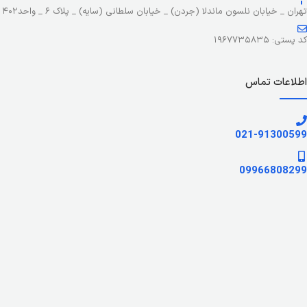
تهران _ خیابان نلسون ماندلا (جردن) _ خیابان سلطانی (سایه) _ پلاک ۶ _ واحد۴۰۲
کد پستی: ۱۹۶۷۷۳۵۸۳۵
اطلاعات تماس
021-91300599
09966808299