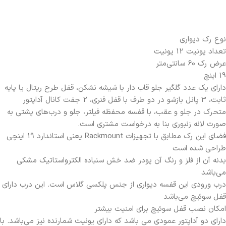
نوع رک دیواری
تعداد یونیت 12 یونیت
عرض رک 60 سانتی‌متر
19 اینچ
دارای یک عدد گلگیر جلو قاب دار با شیشه نشکن، قفل طرح ریتال یا پایه
ثابت، 3 پانل بازشو در دو طرف با قفل فنری، 2 جفت کانال آداپتور
متحرک در جلو و عقب، با قفسه محفظه فیلتر، جلو و درب‌های پشتی به
صورت لانه زنبوری بنا به درخواست مشتری است.
فضای این رک مطابق با تجهیزات Rackmount یعنی استاندارد 19 اینچی
طراحی شده است
بدنه آن از فلز و رنگ آن پودر ضد خش سنباده الکترواستاتیک مشکی
می‌باشد
درب ورودی این قفسه دیواری از جنس پلکسی گلاس است. این درب دارای
قفل سوئیچ می‌باشد
امکان نصب قفل سوئیچ برای امنیت بیشتر
دارای دو آداپتور عمودی می باشد که دارای یونیت شمارنده نیز می‌باشد. با