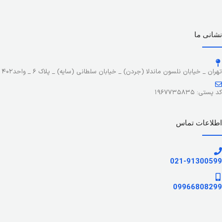
نشانی ما
تهران _ خیابان نلسون ماندلا (جردن) _ خیابان سلطانی (سایه) _ پلاک ۶ _ واحد۴۰۲
کد پستی: ۱۹۶۷۷۳۵۸۳۵
اطلاعات تماس
021-91300599
09966808299