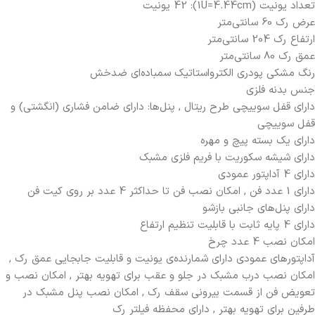
تعداد یونیت (1U=4.44cm): 42 یونیت
عرض رک 60 سانتی‌متر
ارتفاع رک 204 سانتی‌متر
عمق رک 80 سانتی‌متر
رنگ مشکی پودری الکترواستاتیک سمباده‌ای ضدخش
جنس بدنه فلزی
دارای قفل سوییچی طرح ریتال , پنل‌ها: دارای ضامن فشاری (انگشتی) و
قفل سوییچی
دارای یک بسته پیچ و مهره
دارای شیشه سکوریت با فریم فلزی مشبک
دارای 4 آداپتور عمودی
دارای 1 عدد فن , امکان نصب فن تا حداکثر 4 عدد بر روی کیت فن
دارای پنل‌های جانبی بازشو
دارای 4 پایه ثابت با قابلیت تنظیم ارتفاع
امکان نصب 4 عدد چرخ
آداپتورهای عمودی دارای شمارنده‌ی یونیت و قابلیت جابجایی عمق رک ,
امکان نصب درب مشبک در جلو و عقب برای تهویه بهتر , امکان نصب و
تعویض فن از قسمت بیرونی سقف رک , امکان نصب پنل مشبک در
طرفین برای تهویه بهتر , دارای محفظه فیلتر رک