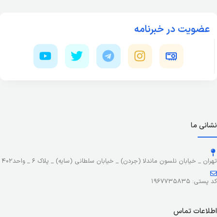
عضویت در خبرنامه
نشانی ما
تهران _ خیابان نلسون ماندلا (جردن) _ خیابان سلطانی (سایه) _ پلاک ۶ _ واحد۴۰۲
کد پستی: ۱۹۶۷۷۳۵۸۳۵
اطلاعات تماس