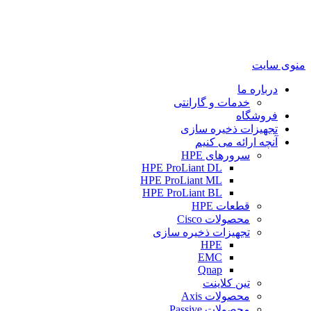
منوی سایت
درباره ما
خدمات و گارانتی
فروشگاه
تجهیزات ذخیره سازی
آنچه ارائه می کنیم
سرورهای HPE
HPE ProLiant DL
HPE ProLiant ML
HPE ProLiant BL
قطعات HPE
محصولات Cisco
تجهیزات ذخیره سازی
HPE
EMC
Qnap
تین کلاینت
محصولات Axis
محصولات Passive