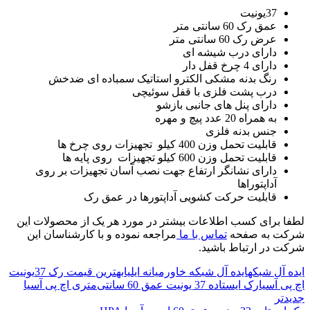
37یونیت
عمق رک 60 سانتی متر
عرض رک 60 سانتی متر
دارای درب شیشه ای
دارای 4 چرخ قفل دار
رنگ بدنه مشکی الکترو استاتیک سمباده ای ضدخش
درب پشت فلزی با قفل سوئیچی
دارای پنل های جانبی بازشو
به همراه 20 عدد پیچ و مهره
جنس بدنه فلزی
قابلیت تحمل وزن 400 كیلو تجهیزات روی چرخ ها
قابلیت تحمل وزن 600 كیلو تجهیزات روی پایه ها
دارای نشانگر ارتفاع جهت نصب آسان تجهیزات بر روی
آداپتوراها
قابلیت حرکت کشویی آداپتورها در عمق رک
لطفا برای کسب اطلاعات بیشتر در مورد هر یک از محصولات این
شرکت به صفحه
تماس با ما
مراجعه نموده و با کارشناسان این
شرکت در ارتباط باشید.
ایده آل شبکه
ایده آل شبکه خاورمیانه ایلیا
بهترین قیمت رک 37یونیت
اچ پی آسیا
رک ایستاده 37 یونیت عمق 60 سانتی‌متری اچ پی آسیا
جدیدتر