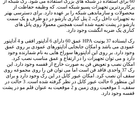
60 برای استفاده در شبکه های بزرگ استفاده می شود. رک شبکه از
پرکاربردترین تجهیزات پسیو شبکه است. که وظیفه حفاظت از
محصولات و سازماندهی شبکه را بر عهده دارد. برای دسترسی بهتر
به تجهیزات داخل رک، 2 پنل کناری بازشو در دو طرف و یک سمت
بازشو در پشت تعبیه شده است همچنین معمولاً روی پانل های
کناری یک ضربه انگشت وجود دارد.
رک ایستاده 37 یونیت HPA عمق 60 دارای 6 آداپتور افقی و 4 آداپتور
عمودی می باشد و امکان جابجایی آداپتورهای عمودی بر روی عمق
وجود دارد. بر روی این آداپتورها سوراخ هایی به نام شمارنده وجود
دارد و می توان تجهیزات را در ارتفاع و عمق مناسب نصب کرد.
امکان نصب و تعویض فن به صورت خارج از قفسه وجود دارد. این
رک 37 واحدی فاقد فن است اما می توان فن را روی مجموعه روی
سقف آن نصب کرد. امکان عبور کابل در این رک وجود دارد و برای
این منظور 6 حالت عبور کابل در نظر گرفته شده است. 3 حالت در
سقف، 1 موقعیت روی زمین و 2 موقعیت به عنوان قلم مو در پشت
قفسه وجود دارد.