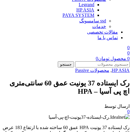
Legrand
HP ASIA
PAYA SYSTEM
ssd سامسونگ
خدمات
مقالات تخصصی
تماس با ما
0
0
0
محصول
تومان
0
جستجو
HP ASIA
,
محصولات Passive
رک ایستاده 37 یونیت عمق 60 سانتی‌متری
اچ پی آسیا – HPA
ارسال توسط
0
رک ایستاده 37 یونیت HPA عمق 60 ساخته شده با ارتفاع 183 عرض