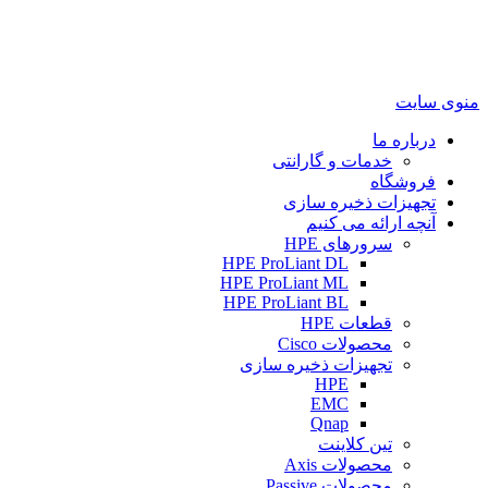
منوی سایت
درباره ما
خدمات و گارانتی
فروشگاه
تجهیزات ذخیره سازی
آنچه ارائه می کنیم
سرورهای HPE
HPE ProLiant DL
HPE ProLiant ML
HPE ProLiant BL
قطعات HPE
محصولات Cisco
تجهیزات ذخیره سازی
HPE
EMC
Qnap
تین کلاینت
محصولات Axis
محصولات Passive