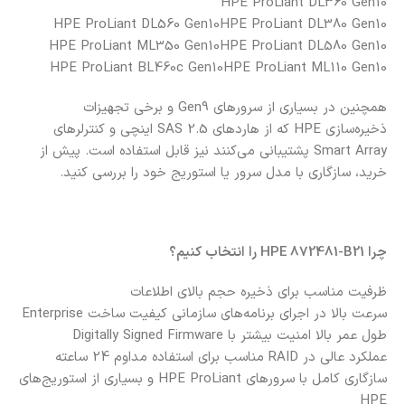
HPE ProLiant DL360 Gen10
HPE ProLiant DL560 Gen10
HPE ProLiant DL380 Gen10
HPE ProLiant ML350 Gen10
HPE ProLiant DL580 Gen10
HPE ProLiant BL460c Gen10
HPE ProLiant ML110 Gen10
همچنین در بسیاری از سرورهای Gen9 و برخی تجهیزات
ذخیره‌سازی HPE که از هاردهای SAS 2.5 اینچی و کنترلرهای
Smart Array پشتیبانی می‌کنند نیز قابل استفاده است. پیش از
خرید، سازگاری با مدل سرور یا استوریج خود را بررسی کنید.
چرا HPE 872481-B21 را انتخاب کنیم؟
ظرفیت مناسب برای ذخیره حجم بالای اطلاعات
سرعت بالا در اجرای برنامه‌های سازمانی
کیفیت ساخت Enterprise
طول عمر بالا
امنیت بیشتر با Digitally Signed Firmware
عملکرد عالی در RAID
مناسب برای استفاده مداوم 24 ساعته
سازگاری کامل با سرورهای HPE ProLiant و بسیاری از استوریج‌های
HPE