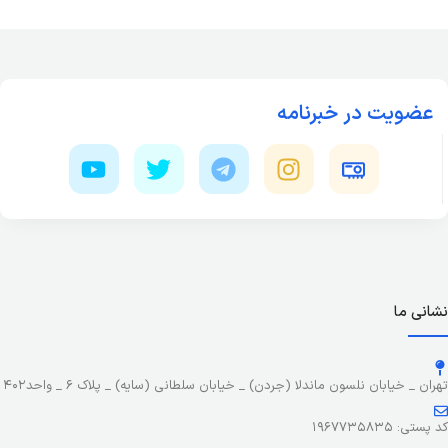
عضویت در خبرنامه
نشانی ما
تهران _ خیابان نلسون ماندلا (جردن) _ خیابان سلطانی (سایه) _ پلاک ۶ _ واحد۴۰۲
کد پستی: ۱۹۶۷۷۳۵۸۳۵