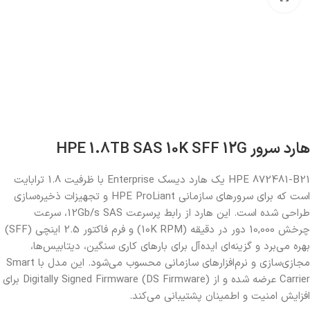
هارد سرور HPE 1.8TB SAS 10K SFF 12G
HPE 872481-B21 یک هارد دیسک Enterprise با ظرفیت 1.8 ترابایت
است که برای سرورهای سازمانی HPE ProLiant و تجهیزات ذخیره‌سازی
طراحی شده است. این هارد از رابط پرسرعت 12Gb/s SAS، سرعت
چرخش 10,000 دور در دقیقه (10K RPM) و فرم فاکتور 2.5 اینچی (SFF)
بهره می‌برد و گزینه‌ای ایده‌آل برای بارهای کاری سنگین، دیتابیس‌ها،
مجازی‌سازی و نرم‌افزارهای سازمانی محسوب می‌شود. این مدل با Smart
Carrier عرضه شده و از Digitally Signed Firmware (DS Firmware) برای
افزایش امنیت و اطمینان پشتیبانی می‌کند.