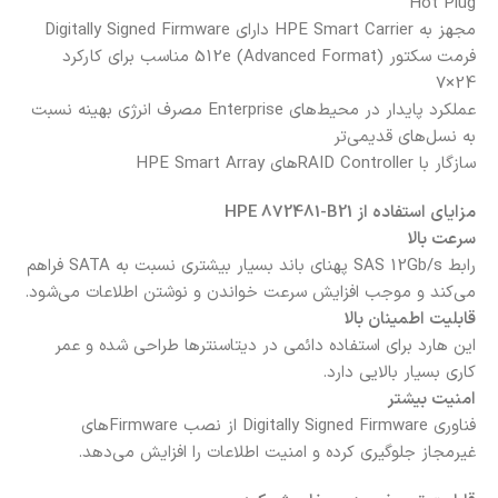
Hot Plug
مجهز به HPE Smart Carrier
دارای Digitally Signed Firmware
فرمت سکتور 512e (Advanced Format)
مناسب برای کارکرد
24×7
عملکرد پایدار در محیط‌های Enterprise
مصرف انرژی بهینه نسبت
به نسل‌های قدیمی‌تر
سازگار با RAID Controllerهای HPE Smart Array
مزایای استفاده از HPE 872481-B21
سرعت بالا
رابط SAS 12Gb/s پهنای باند بسیار بیشتری نسبت به SATA فراهم
می‌کند و موجب افزایش سرعت خواندن و نوشتن اطلاعات می‌شود.
قابلیت اطمینان بالا
این هارد برای استفاده دائمی در دیتاسنترها طراحی شده و عمر
کاری بسیار بالایی دارد.
امنیت بیشتر
فناوری Digitally Signed Firmware از نصب Firmwareهای
غیرمجاز جلوگیری کرده و امنیت اطلاعات را افزایش می‌دهد.