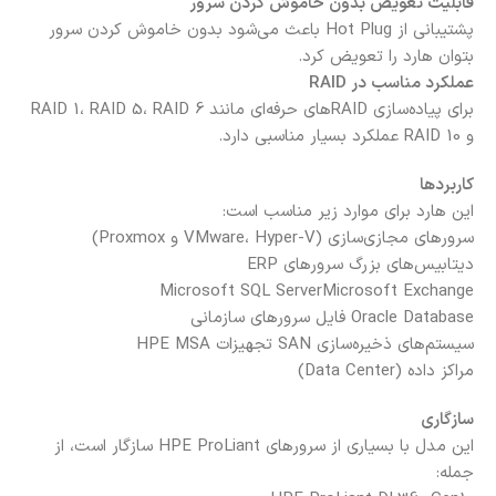
قابلیت تعویض بدون خاموش کردن سرور
پشتیبانی از Hot Plug باعث می‌شود بدون خاموش کردن سرور
بتوان هارد را تعویض کرد.
عملکرد مناسب در RAID
برای پیاده‌سازی RAIDهای حرفه‌ای مانند RAID 1، RAID 5، RAID 6
و RAID 10 عملکرد بسیار مناسبی دارد.
کاربردها
این هارد برای موارد زیر مناسب است:
سرورهای مجازی‌سازی (VMware، Hyper-V و Proxmox)
دیتابیس‌های بزرگ
سرورهای ERP
Microsoft SQL Server
Microsoft Exchange
Oracle Database
فایل سرورهای سازمانی
سیستم‌های ذخیره‌سازی SAN
تجهیزات HPE MSA
مراکز داده (Data Center)
سازگاری
این مدل با بسیاری از سرورهای HPE ProLiant سازگار است، از
جمله: