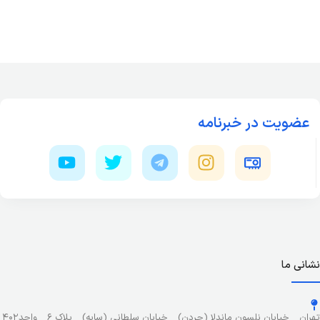
عضویت در خبرنامه
نشانی ما
تهران _ خیابان نلسون ماندلا (جردن) _ خیابان سلطانی (سایه) _ پلاک ۶ _ واحد۴۰۲