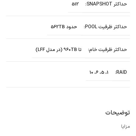
حداکثر SNAPSHOT:
512
حداکثر ظرفیت POOL:
حدود 562TB
حداکثر ظرفیت خام:
تا 960TB (در مدل LFF)
RAID:
1، 5، 6، 10
توضیحات
مزایا