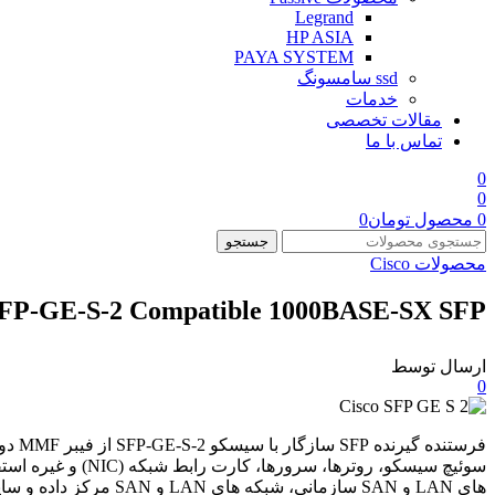
Legrand
HP ASIA
PAYA SYSTEM
ssd سامسونگ
خدمات
مقالات تخصصی
تماس با ما
0
0
0
محصول
تومان
0
جستجو
محصولات Cisco
SFP-GE-S-2 Compatible 1000BASE-SX SFP
ارسال توسط
0
های LAN و SAN سازمانی، شبکه های LAN و SAN مرکز داده و سایر پیوندهای نوری ایده آل است.