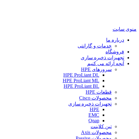
منوی سایت
درباره ما
خدمات و گارانتی
فروشگاه
تجهیزات ذخیره سازی
آنچه ارائه می کنیم
سرورهای HPE
HPE ProLiant DL
HPE ProLiant ML
HPE ProLiant BL
قطعات HPE
محصولات Cisco
تجهیزات ذخیره سازی
HPE
EMC
Qnap
تین کلاینت
محصولات Axis
محصولات Passive