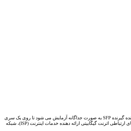
فرستنده گیرنده SFP سازگار با سیسکو SFP-GE-S-2 از فیبر MMF دوبلکس LC تا طول پیوند تا 2 کیلومتر پشتیبانی می کند. هر ماژول فرستنده گیرنده SFP به صورت جداگانه آزمایش می شود تا روی یک سری
سوئیچ سیسکو، روترها، سرورها، کارت رابط شبکه (NIC) و غیره استفاده شود. فرستنده و گیرنده 1G SFP با مصرف انرژی کم، برای پیوندهای ارتباطی اترنت گیگابیتی ارائه دهنده خدمات اینترنت (ISP)، شبکه