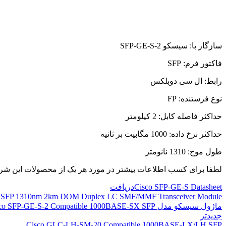
سازگار با: سیسکو SFP-GE-S-2
فاکتور فرم: SFP
رابط: ال سی دوبلکس
نوع فرستنده: FP
حداکثر فاصله کابل: 2 کیلومتر
حداکثر نرخ داده: 1000 مگابیت بر ثانیه
طول موج: 1310 نانومتر
لطفا برای کسب اطلاعات بیشتر در مورد هر یک از محصولات این ش
Cisco SFP-GE-S Datasheet
دریافت
X SFP 1310nm 2km DOM Duplex LC SMF/MMF Transceiver Module
ماژول سیسکو مدل Cisco SFP-GE-S-2 Compatible 1000BASE-SX SFP
جدیدتر
Cisco GLC-LH-SM-20 Compatible 1000BASE-LX/LH SFP