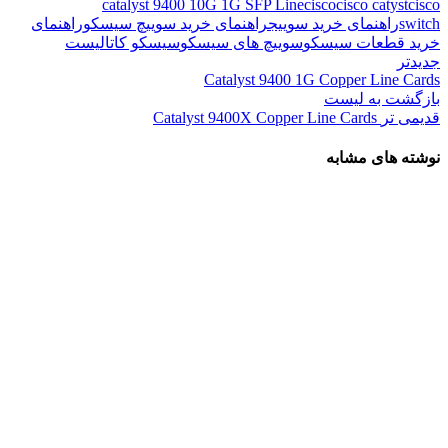
catalyst 9400 10G 1G SFP Line
cisco
cisco catyst
cisco
switch
راهنمای خرید سوییج
راهنمای خرید سوییچ سیسکو
راهنمای
خرید قطعات سیسکو
سوییچ های سیسکو
سیسکو کاتالیست
جدیدتر
Catalyst 9400 1G Copper Line Cards
بازگشت به لیست
قدیمی تر
Catalyst 9400X Copper Line Cards
نوشته های مشابه