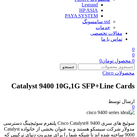
Legrand
HP ASIA
PAYA SYSTEM
ssd سامسونگ
خدمات
مقالات تخصصی
تماس با ما
0
0
0
محصول
تومان
0
جستجو
محصولات Cisco
Catalyst 9400 10G,1G SFP+Line Cards
ارسال توسط
0
سوئیچ های سری Cisco Catalyst® 9400 پلتفرم سوئیچینگ دسترسی
مدولار شرکت سیسکو هستند و به عنوان بخشی از خانواده Catalyst
9000 ساخته شده اند تا شبکه شما را برای مدیریت دنیای ترکیبی که